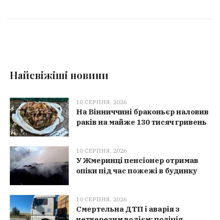
Найсвіжіші новини
10 СЕРПНЯ, 2026
На Вінниччині браконьєр наловив
раків на майже 130 тисяч гривень
10 СЕРПНЯ, 2026
У Жмеринці пенсіонер отримав
опіки під час пожежі в будинку
10 СЕРПНЯ, 2026
Смертельна ДТП і аварія з
нетверезим водієм: поліція