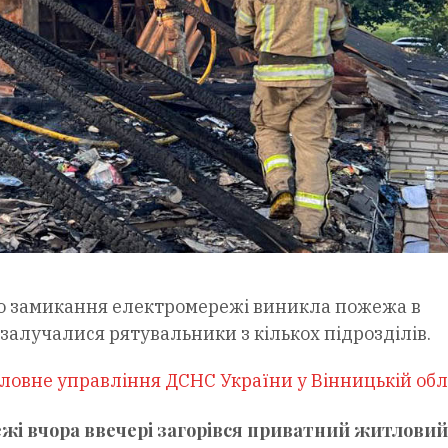
го замикання електромережі виникла пожежа в
залучалися рятувальники з кількох підрозділів.
ловне управління ДСНС України у Вінницькій обл
жі вчора ввечері загорівся приватний житловий