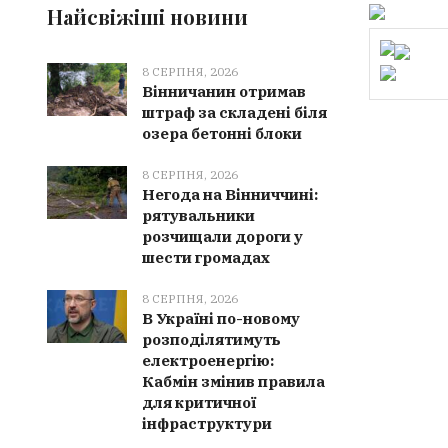
Найсвіжіші новини
8 СЕРПНЯ, 2026
Вінничанин отримав
штраф за складені біля
озера бетонні блоки
8 СЕРПНЯ, 2026
Негода на Вінниччині:
рятувальники
розчищали дороги у
шести громадах
8 СЕРПНЯ, 2026
В Україні по-новому
розподілятимуть
електроенергію:
Кабмін змінив правила
для критичної
інфраструктури