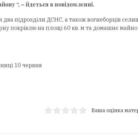
йону “, – йдеться в повідомленні.
и два підрозділи ДСНС, а також вогнеборців сели
рну покрівлю на площі 60 кв. м та домашнє майно
інниці 10 червня
Ваша оцінка мате