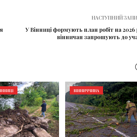
НАСТУПНИЙ ЗАП
ня
У Вінниці формують план робіт на 2026 
вінничан запрошують до уча
ІННИЦІ
ВІННИЧЧИНА