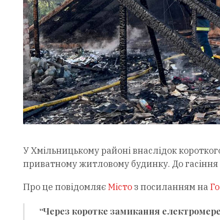
У Хмільницькому районі внаслідок коротко
приватному житловому будинку. До гасіння 
Про це повідомляє
Місто
з посиланням на
Го
“Через коротке замикання електромере