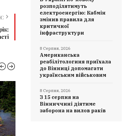
розподілятимуть
електроенергію: Кабмін
ИС
змінив правила для
критичної
рік:
інфраструктури
сті
8 Серпня, 2026
Американська
реабілітологиня приїхала
до Вінниці допомагати
українським військовим
ЗДОРОВ'Я
ЕКОН
8 Серпня, 2026
З 15 серпня на
Вінниччині діятиме
заборона на вилов раків