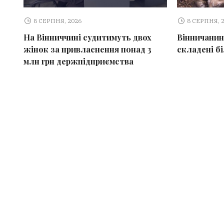
8 СЕРПНЯ, 2026
8 СЕРПНЯ, 
На Вінниччині судитимуть двох
Вінничанин
жінок за привласнення понад 3
складені б
млн грн держпідприємства