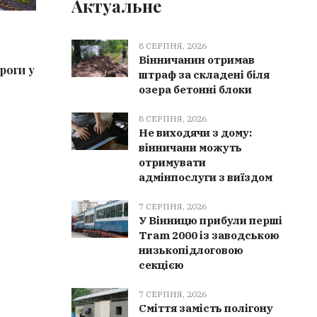
Актуальне
8 СЕРПНЯ, 2026
8 СЕРПН
8 СЕРПНЯ, 2026
Альтернатива ультраобробленій
В Украї
Вінничанин отримав
роги у
їжі: 6 простих і корисних рецептів,
розподі
штраф за складені біля
які легко приготувати вдома
Кабмін 
озера бетонні блоки
критичн
8 СЕРПНЯ, 2026
Не виходячи з дому:
вінничани можуть
отримувати
адмінпослуги з виїздом
7 СЕРПНЯ, 2026
У Вінницю прибули перші
Tram 2000 із заводською
низькопідлоговою
секцією
7 СЕРПНЯ, 2026
Сміття замість полігону