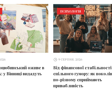
ПСИХОЛОГІЯ
2026
9 СЕРПНЯ, 2026
оцюбинський оживе в
Від фінансової стабільності
: у Вінниці видадуть
спільного гумору: як поколі
по-різному сприймають
привабливість