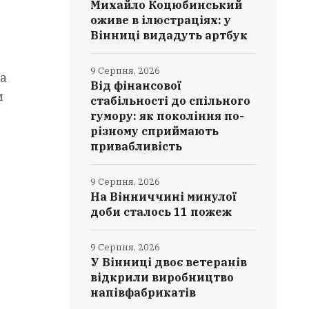
Михайло Коцюбинський
оживе в ілюстраціях: у
Вінниці видадуть артбук
9 Серпня, 2026
ка
Від фінансової
и
стабільності до спільного
гумору: як покоління по-
різному сприймають
привабливість
9 Серпня, 2026
На Вінниччині минулої
доби сталось 11 пожеж
9 Серпня, 2026
У Вінниці двоє ветеранів
відкрили виробництво
напівфабрикатів