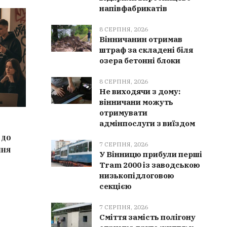
напівфабрикатів
РЯТУВАЛЬНИКИ
НОВИН
8 СЕРПНЯ, 2026
Вінничанин отримав
штраф за складені біля
озера бетонні блоки
8 СЕРПНЯ, 2026
Не виходячи з дому:
вінничани можуть
отримувати
9 СЕРПНЯ, 2026
9 СЕРПН
адмінпослуги з виїздом
 до
На Вінниччині минулої доби
У Вінниц
7 СЕРПНЯ, 2026
ння
сталось 11 пожеж
виробни
У Вінницю прибули перші
Tram 2000 із заводською
низькопідлоговою
секцією
7 СЕРПНЯ, 2026
Сміття замість полігону