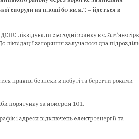
ої споруди на площі 60 кв.м.”, – йдеться в
 ДСНС ліквідували сьогодні зранку в с.Кам’яногір
До ліквідації загоряння залучалося два підрозділ
ся правил безпеки в побуті та берегти роками
би порятунку за номером 101.
графік і адреси відключень електроенергії та