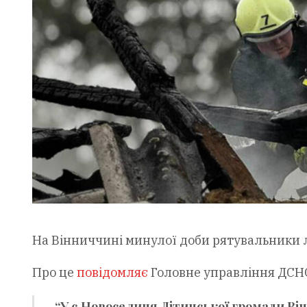
На Вінниччині минулої доби рятувальники л
Про це
повідомляє
Головне управління ДСНС
“У с.Новоселиця Літинської громади Ві