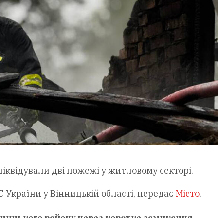
іквідували дві пожежі у житловому секторі.
 України у Вінницькій області, передає
Місто
.
нницького району через коротке замикання