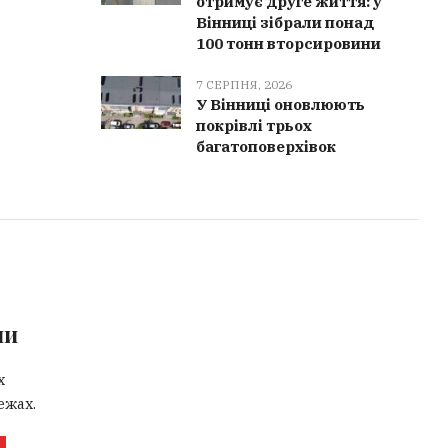
отримує друге життя: у
Вінниці зібрали понад
100 тонн вторсировини
7 СЕРПНЯ, 2026
У Вінниці оновлюють
покрівлі трьох
багатоповерхівок
ми
х
ежах.