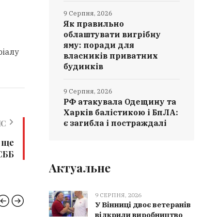
9 Серпня, 2026
Як правильно
облаштувати вигрібну
яму: поради для
ріалу
власників приватних
будинків
9 Серпня, 2026
РФ атакувала Одещину та
Харків балістикою і БпЛА:
ИС
є загибла і постраждалі
 ще
СББ
Актуальне
9 СЕРПНЯ, 2026
У Вінниці двоє ветеранів
відкрили виробництво