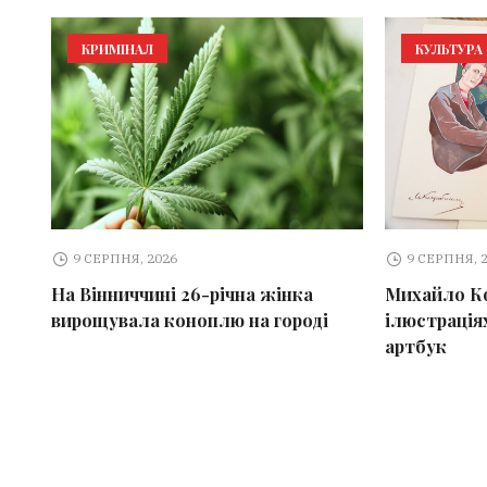
КРИМІНАЛ
КУЛЬТУРА
9 СЕРПНЯ, 2026
9 СЕРПНЯ, 
На Вінниччині 26-річна жінка
Михайло К
вирощувала коноплю на городі
ілюстраціях
артбук