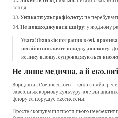
Захистити від світла:
негайно закрийте
сонця.
Уникати ультрафіолету:
не перебувайт
Не пошкоджувати шкіру:
у жодному ра
Увага!
Якщо сік потрапив в очі, промив
негайно викличте швидку допомогу. До 
велику площу, супроводжуються висок
Не лише медична, а й еколог
Борщівник Сосновського — одна з найагресив
завезли як кормову культуру, але він швидк
флору та порушує екосистеми.
Просте скошування проти нього неефективне