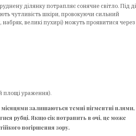
руднену ділянку потрапляє сонячне світло. Під д
ють чутливість шкіри, провокуючи сильний
 набряк, великі пухирі) можуть проявитися через
й площі ураження).
рі місяцями залишаються темні пігментні плями, 
ся рубці. Якщо сік потрапить в очі, це може
стійкого погіршення зору.