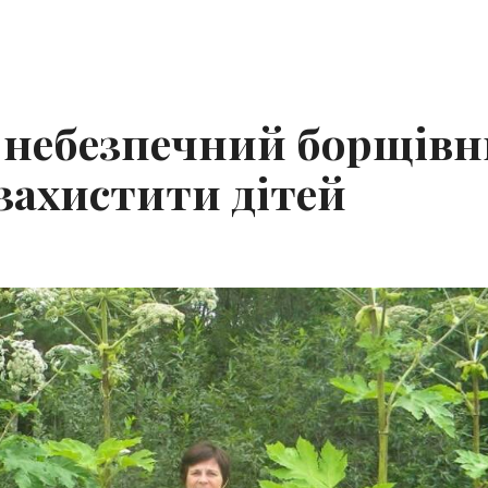
м небезпечний борщів
 захистити дітей