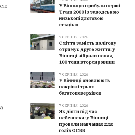
ією
У Вінницю прибули перші
Tram 2000 із заводською
низькопідлоговою
секцією
7 СЕРПНЯ, 2026
Сміття замість полігону
отримує друге життя: у
Вінниці зібрали понад
100 тонн вторсировини
7 СЕРПНЯ, 2026
У Вінниці оновлюють
покрівлі трьох
багатоповерхівок
7 СЕРПНЯ, 2026
а
Як діяти під час
небезпеки: у Вінниці
провели навчання для
голів ОСББ