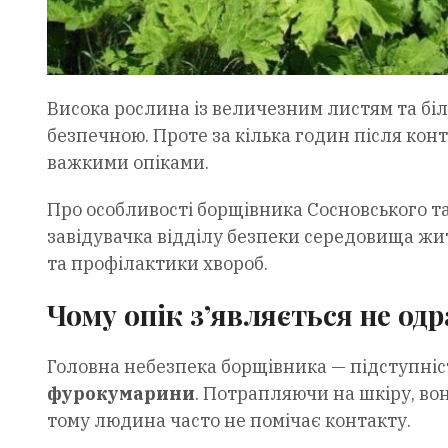
Висока рослина із величезним листям та бі
безпечною. Проте за кілька годин після кон
важкими опіками.
Про особливості борщівника Сосновського т
завідувачка відділу безпеки середовища жи
та профілактики хвороб.
Чому опік з’являється не одр
Головна небезпека борщівника — підступніст
фурокумарини
. Потрапляючи на шкіру, во
тому людина часто не помічає контакту.