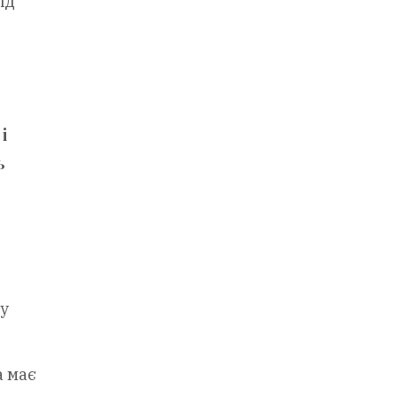
ід
і
ь
ву
а має