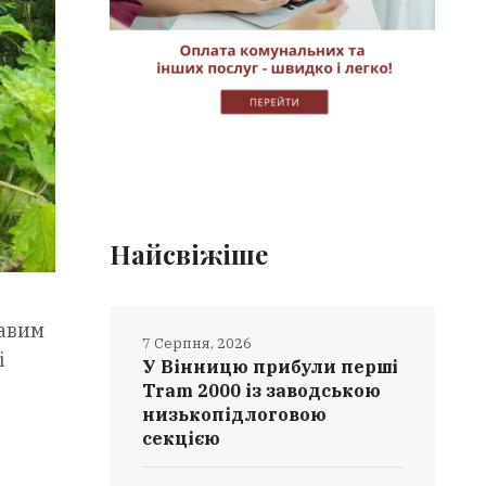
Найсвіжіше
кавим
7 Серпня, 2026
і
У Вінницю прибули перші
Tram 2000 із заводською
низькопідлоговою
,
секцією