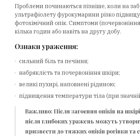
Проблеми починаються пізніше, коли на заб
ультрафіолету фурокумарини різко підвищу
фотохімічний опік. Симптоми (почервоніння,
кілька годин або навіть на другу добу.
Ознаки ураження:
сильний біль та печіння;
набряклість та почервоніння шкіри;
великі пухирі, наповнені рідиною;
підвищення температури тіла (при значні
Важливо:
Після загоєння опіків на шкі
після глибоких уражень можуть утворити
призвести до тяжких опіків рогівки та 