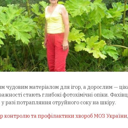
ям чудовим матеріалом для ігор, а дорослим — ці
ажності стають глибокі фотохімічні опіки. Фахівц
у разі потрапляння отруйного соку на шкіру.
р контролю та профілактики хвороб МОЗ України