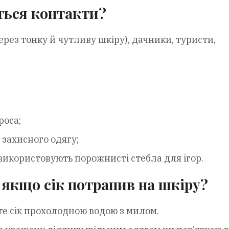
ються контакти?
рез тонку й чутливу шкіру), дачники, туристи,
роса;
 захисного одягу;
и використовують порожнисті стебла для ігор.
 якщо сік потрапив на шкіру?
 сік прохолодною водою з милом.