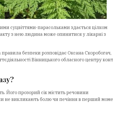
лими суцвіттями-парасольками здається цілком
такту з нею людина може опинитися у лікарні з
а правила безпеки розповідає Оксана Скоробогач,
ттєдіяльності Вінницького обласного центру кон
азу?
ь. Його прозорий сік містить речовини
ни не викликають болю чи печіння в перший моме