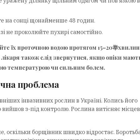
 уражену ділянку щільним одягом чи пов’язкою в
е на сонці щонайменше 48 годин.
зі не проколюйте пухирі самостійно.
айте їх проточною водою протягом 15–20举хвилин 
лікаря також слід звернутися, якщо опіки мают
ою температурою чи сильним болем.
ічна проблема
ніших інвазивних рослин в Україні. Колись його
о вийшов з-під контролю. Рослина витісняє місце
, оскільки борщівник швидко відростає. Боротьб