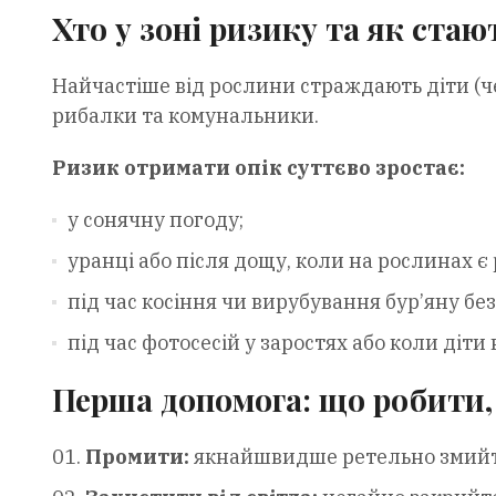
Хто у зоні ризику та як ста
Найчастіше від рослини страждають діти (че
рибалки та комунальники.
Ризик отримати опік суттєво зростає:
у сонячну погоду;
уранці або після дощу, коли на рослинах є 
під час косіння чи вирубування бур’яну без
під час фотосесій у заростях або коли діт
Перша допомога: що робити,
Промити:
якнайшвидше ретельно змийте