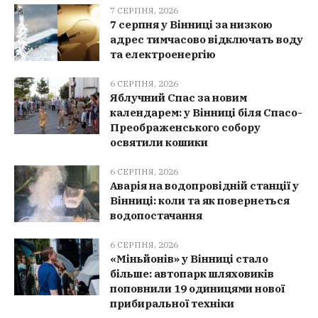
7 СЕРПНЯ, 2026
7 серпня у Вінниці за низкою
адрес тимчасово відключать воду
та електроенергію
6 СЕРПНЯ, 2026
Яблучний Спас за новим
календарем: у Вінниці біля Спасо-
Преображенського собору
освятили кошики
6 СЕРПНЯ, 2026
Аварія на водопровідній станції у
Вінниці: коли та як повернеться
водопостачання
6 СЕРПНЯ, 2026
«Міньйонів» у Вінниці стало
більше: автопарк шляховиків
поповнили 19 одиницями нової
прибиральної техніки