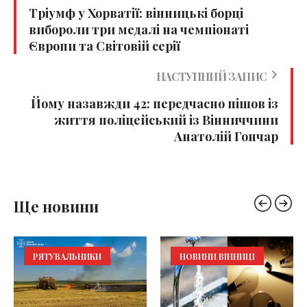
Тріумф у Хорватії: вінницькі борці
вибороли три медалі на чемпіонаті
Європи та Світовій серії
НАСТУПНИЙ ЗАПИС
Йому назавжди 42: передчасно пішов із
життя поліцейський із Вінниччини
Анатолій Гончар
Ще новини
РЯТУВАЛЬНИКИ
НОВИНИ ВІННИЦІ