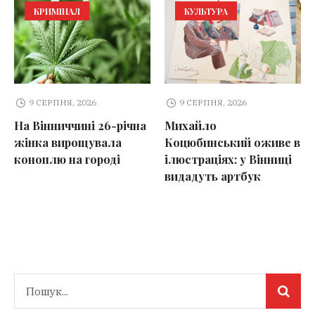
КРИМІНАЛ
КУЛЬТУРА
9 СЕРПНЯ, 2026
9 СЕРПНЯ, 2026
На Вінниччині 26-річна
Михайло
жінка вирощувала
Коцюбинський оживе в
коноплю на городі
ілюстраціях: у Вінниці
видадуть артбук