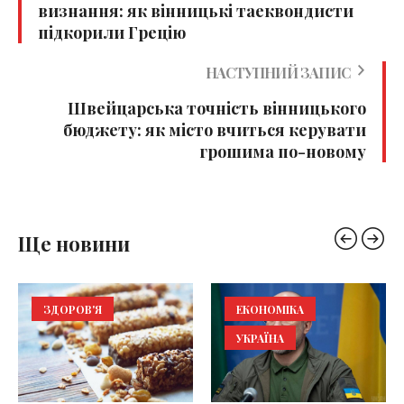
визнання: як вінницькі таеквондисти
підкорили Грецію
НАСТУПНИЙ ЗАПИС
Швейцарська точність вінницького
бюджету: як місто вчиться керувати
грошима по-новому
Ще новини
ЗДОРОВ'Я
ЕКОНОМІКА
УКРАЇНА