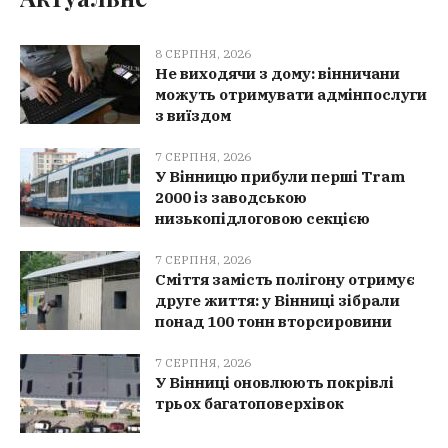
8 СЕРПНЯ, 2026
Не виходячи з дому: вінничани
можуть отримувати адмінпослуги
з виїздом
7 СЕРПНЯ, 2026
У Вінницю прибули перші Tram
2000 із заводською
низькопідлоговою секцією
7 СЕРПНЯ, 2026
Сміття замість полігону отримує
друге життя: у Вінниці зібрали
понад 100 тонн вторсировини
7 СЕРПНЯ, 2026
У Вінниці оновлюють покрівлі
трьох багатоповерхівок