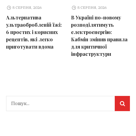
8 СЕРПНЯ, 2026
8 СЕРПНЯ, 2026
Альтернатива
В Україні по-новому
ультраобробленій їжі:
розподілятимуть
6 простих і корисних
електроенергію:
рецептів, які легко
Кабмін змінив правила
приготувати вдома
для критичної
інфраструктури