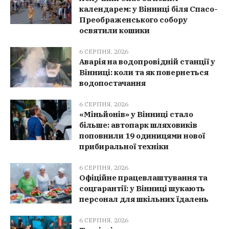
календарем: у Вінниці біля Спасо-
Преображенського собору
освятили кошики
6 СЕРПНЯ, 2026
Аварія на водопровідній станції у
Вінниці: коли та як повернеться
водопостачання
6 СЕРПНЯ, 2026
«Міньйонів» у Вінниці стало
більше: автопарк шляховиків
поповнили 19 одиницями нової
прибиральної техніки
6 СЕРПНЯ, 2026
Офіційне працевлаштування та
соцгарантії: у Вінниці шукають
персонал для шкільних їдалень
6 СЕРПНЯ, 2026