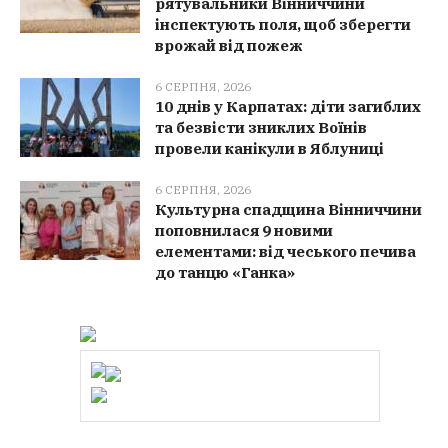
рятувальники Вінниччини
інспектують поля, щоб зберегти
врожай від пожеж
6 СЕРПНЯ, 2026
10 днів у Карпатах: діти загиблих
та безвісти зниклих Воїнів
провели канікули в Яблуниці
6 СЕРПНЯ, 2026
Культурна спадщина Вінниччини
поповнилася 9 новими
елементами: від чеського печива
до танцю «Ганка»