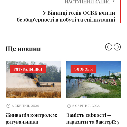
НАСТУПНИЙ ЗАПИС
У Вінниці голів ОСББ вчили
безбар'єрності в побуті та спілкуванні
Ще новини
РЯТУВАЛЬНИКИ
ЗДОРОВ'Я
6 СЕРПНЯ, 2026
6 СЕРПНЯ, 2026
Жнива під контролем:
Замість свіжості —
рятувальники
паразити та бактерії: у