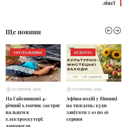
ліцеї
Ще новини
РЯТУВАЛЬНИКИ
КУЛЬТУРА
10 СЕРПНЯ, 2026
10 СЕРПНЯ, 2026
На Гайсинщині 4-
Афіша подій у Вінниці
річний хлопчик застряг
на тиждень: куди
пальцем в
завітати з 10 по 16
електроскутері:
серпня
допомогли