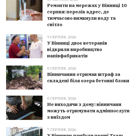
Ремонти на мережах у Вінниці 10
серпня: перелік адрес, де
тимчасово вимкнули воду та
світло
9 СЕРПНЯ, 2026
У Вінниці двоє ветеранів
відкрили виробництво
напівфабрикатів
8 СЕРПНЯ, 2026
Вінничанин отримав штраф за
складені біля озера бетонні блоки
8 СЕРПНЯ, 2026
Не виходячи з дому: вінничани
можуть отримувати адмінпослуги
з виїздом
7 СЕРПНЯ, 2026
У Вінницю прибули перші Tram