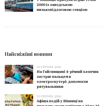
2000 із заводською
низькопідлоговою секцією
Найсвіжіші новини
10 СЕРПНЯ, 2026
На Гайсинщині 4-річний хлопчик
застряг пальцем в
електроскутері: допомогли
рятувальники
10 СЕРПНЯ, 2026
Афіша подій у Вінниці на
тиждень: куди завітати з 10 по 16