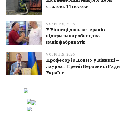
На Вінниччині минулої доби
сталось 11 пожеж
9 СЕРПНЯ, 2026
У Вінниці двоє ветеранів
відкрили виробництво
напівфабрикатів
9 СЕРПНЯ, 2026
Професор із ДонНУ у Вінниці –
лауреат Премії Верховної Ради
України