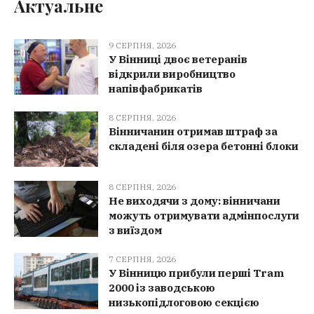
Актуальне
9 СЕРПНЯ, 2026
У Вінниці двоє ветеранів
відкрили виробництво
напівфабрикатів
8 СЕРПНЯ, 2026
Вінничанин отримав штраф за
складені біля озера бетонні блоки
8 СЕРПНЯ, 2026
Не виходячи з дому: вінничани
можуть отримувати адмінпослуги
з виїздом
7 СЕРПНЯ, 2026
У Вінницю прибули перші Tram
2000 із заводською
низькопідлоговою секцією