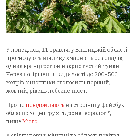
У понеділок, 11 травня, у Вінницькій області
прогнозують мінливу хмарність без опадів,
однак вранці регіон накриє густий туман.
Через погіршення видимості до 200–500
метрів синоптики оголосили перший,
жовтий, рівень небезпечності.
Про це
повідомляють
на сторінці у фейсбук
обласного центру з гідрометеорології,
пише
Місто
.
У світлу пору у Вінниці та області повітря