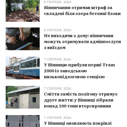
8 СЕРПНЯ, 2026
Вінничанин отримав штраф за
складені біля озера бетонні блоки
8 СЕРПНЯ, 2026
Не виходячи з дому: вінничани
можуть отримувати адмінпослуги
з виїздом
7 СЕРПНЯ, 2026
У Вінницю прибули перші Tram
2000 із заводською
низькопідлоговою секцією
7 СЕРПНЯ, 2026
Сміття замість полігону отримує
друге життя: у Вінниці зібрали
понад 100 тонн вторсировини
7 СЕРПНЯ, 2026
У Вінниці оновлюють покрівлі