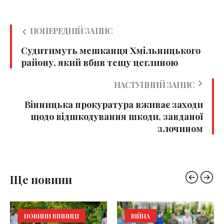
ПОПЕРЕДНІЙ ЗАПИС
Судитимуть мешканця Хмільницького
району, який вбив тещу цеглиною
НАСТУПНИЙ ЗАПИС
Вінницька прокуратура вживає заходи
щодо відшкодування шкоди, завданої
злочином
Ще новини
НОВИНИ ВІННИЦІ
ВІЙНА