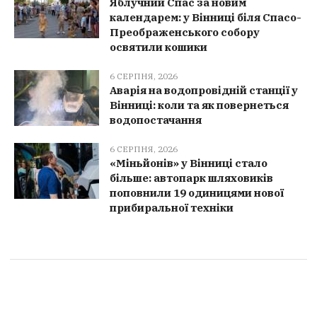
Яблучний Спас за новим
календарем: у Вінниці біля Спасо-
Преображенського собору
освятили кошики
6 СЕРПНЯ, 2026
Аварія на водопровідній станції у
Вінниці: коли та як повернеться
водопостачання
6 СЕРПНЯ, 2026
«Міньйонів» у Вінниці стало
більше: автопарк шляховиків
поповнили 19 одиницями нової
прибиральної техніки