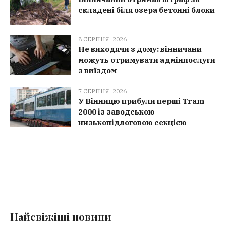
складені біля озера бетонні блоки
8 СЕРПНЯ, 2026
Не виходячи з дому: вінничани
можуть отримувати адмінпослуги
з виїздом
7 СЕРПНЯ, 2026
У Вінницю прибули перші Tram
2000 із заводською
низькопідлоговою секцією
Найсвіжіші новини