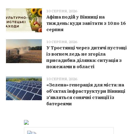
10 СЕРПНЯ, 2026
Афіша подій у Вінниці на
тиждень: куди завітати з 10 по 16
серпня
10 СЕРПНЯ, 2026
У Тростянці через дитячі пустощі
із вогнем ледь не згоріла
присадибна ділянка: ситуація з
пожежами в області
10 СЕРПНЯ, 2026
«Зелена» генерація для міста: на
об’єктах інфраструктури Вінниці
з’являться сонячні станції із
батереями