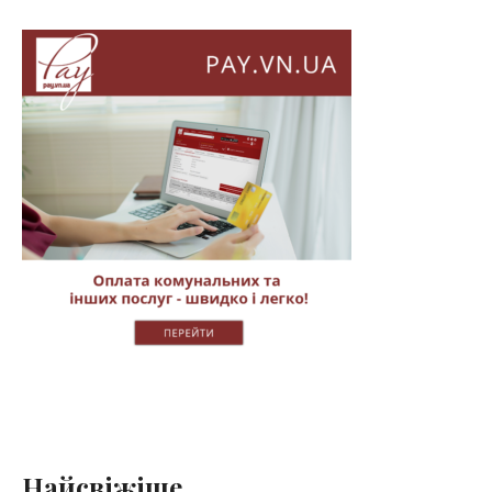
Найсвіжіше