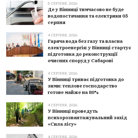
5 СЕРПНЯ, 2026
Де у Вінниці тимчасово не буде
водопостачання та електрики 05
серпня
4 СЕРПНЯ, 2026
Гаряча вода без газу та власна
електроенергія: у Вінниці стартує
підготовка до реконструкції
очисних споруд у Сабарові
4 СЕРПНЯ, 2026
У Вінниці триває підготовка до
зими: теплове господарство
готове майже на 80%
4 СЕРПНЯ, 2026
У Вінниці проведуть
психорозвантажувальний захід
«Сила лісу»
4 СЕРПНЯ, 2026