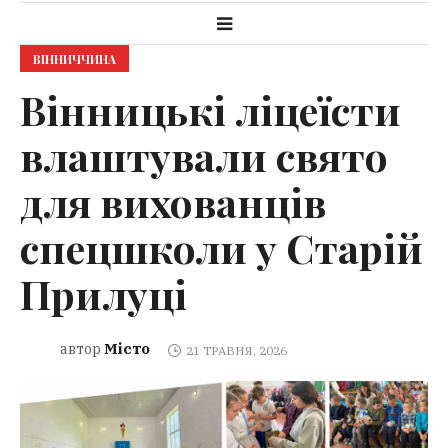
ВІННИЧЧИНА
Вінницькі ліцеїсти
влаштували свято
для вихованців
спецшколи у Старій
Прилуці
Місто
автор
21 ТРАВНЯ, 2026