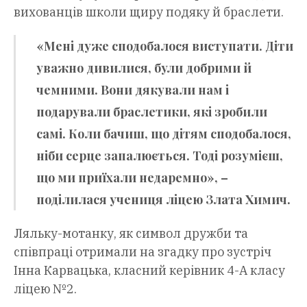
вихованців школи щиру подяку й браслети.
«Мені дуже сподобалося виступати. Діти
уважно дивилися, були добрими й
чемними. Вони дякували нам і
подарували браслетики, які зробили
самі. Коли бачиш, що дітям сподобалося,
ніби серце запалюється. Тоді розумієш,
що ми приїхали недаремно», –
поділилася учениця ліцею Злата Химич.
Ляльку-мотанку, як символ дружби та
співпраці отримали на згадку про зустріч
Інна Карвацька, класний керівник 4-А класу
ліцею №2.