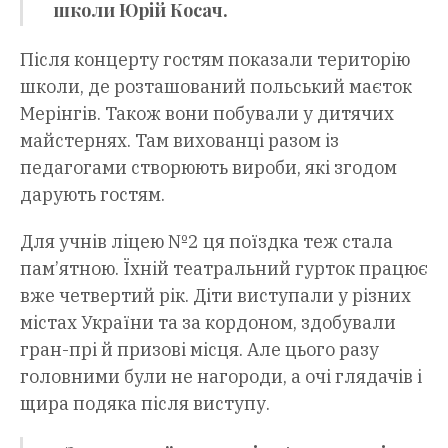
школи Юрій Косач.
Після концерту гостям показали територію
школи, де розташований польський маєток
Мерінгів. Також вони побували у дитячих
майстернях. Там вихованці разом із
педагогами створюють вироби, які згодом
дарують гостям.
Для учнів ліцею №2 ця поїздка теж стала
пам’ятною. Їхній театральний гурток працює
вже четвертий рік. Діти виступали у різних
містах України та за кордоном, здобували
гран-прі й призові місця. Але цього разу
головними були не нагороди, а очі глядачів і
щира подяка після виступу.