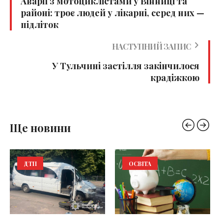
Аварії з мотоциклістами у Вінниці та
районі: троє людей у лікарні, серед них —
підліток
НАСТУПНИЙ ЗАПИС
У Тульчині застілля закінчилося
крадіжкою
Ще новини
ДТП
ОСВІТА