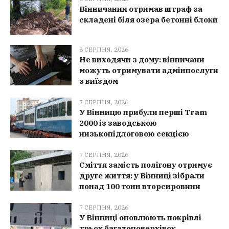
Вінничанин отримав штраф за
складені біля озера бетонні блоки
8 СЕРПНЯ, 2026
Не виходячи з дому: вінничани
можуть отримувати адмінпослуги
з виїздом
7 СЕРПНЯ, 2026
У Вінницю прибули перші Tram
2000 із заводською
низькопідлоговою секцією
7 СЕРПНЯ, 2026
Сміття замість полігону отримує
друге життя: у Вінниці зібрали
понад 100 тонн вторсировини
7 СЕРПНЯ, 2026
У Вінниці оновлюють покрівлі
трьох багатоповерхівок