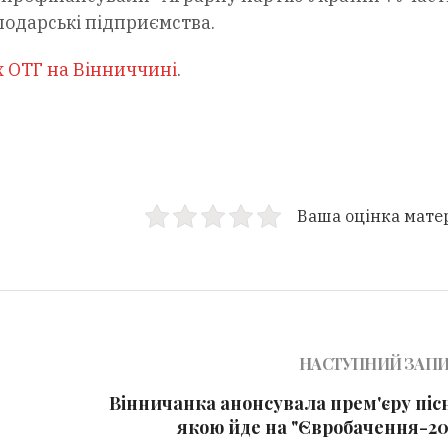
одарські підприємства.
х ОТГ на Вінниччині
.
Ваша оцінка мате
НАСТУПНИЙ ЗАП
Вінничанка анонсувала прем'єру пісн
якою йде на "Євробачення-20