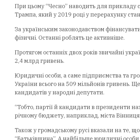
При цьому “Чесно” наводить для прикладу 
Трампа, який у 2019 році у перерахунку ста
За українським законодавством фінансувати у
фізичні. Останні роблять це активніше.
Протягом останніх двох років звичайні укр
2,4 млрд гривень.
Юридичні особи, а саме підприємства та гро
України всього на 509 мільйонів гривень. 
кандидатів у народні депутати.
“Тобто, партії й кандидати в президенти на
річному бюджету, наприклад, міста Вінниця”
Також у громадському русі вказали на те, щ
“Батьківщина”. А найбільше юридичні особи