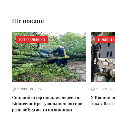
Ще новини
РЯТУВАЛЬНИКИ
НОВИНИ В
7 СЕРПНЯ, 2026
7 СЕРПНЯ, 
Сильний вітер повалив дерева на
У Вінниці 
Вінниччині: рятувальники чотири
трьох бага
рази виїжджали на виклики