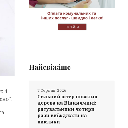
Найсвіжіше
7 Серпня, 2026
ж 4
Сильний вітер повалив
сно”.
дерева на Вінниччині:
рятувальники чотири
та
рази виїжджали на
виклики