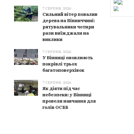
7 СЕРПНЯ, 2026
Сильний вітер повалив
дерева на Вінниччині:
рятувальники чотири
рази виїжджали на
виклики
7 СЕРПНЯ, 2026
У Вінниці оновлюють
покрівлі трьох
багатоповерхівок
7 СЕРПНЯ, 2026
Як діяти під час
небезпеки: у Вінниці
провели навчання для
голів ОСББ