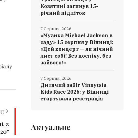
Козятині загинув 15-
річний підліток
7 Серпня, 2026
«Музика Michael Jackson в
саду» 15 серпня у Вінниці:
«Цей концерт — як нічний
лист собі! Без поспіху, без
зайвого!»
ріалу
7 Серпня, 2026
Дитячий забіг Vinnytsia
Kids Race 2026: у Вінниці
стартувала реєстрація
ИС
і, з
Актуальне
20"