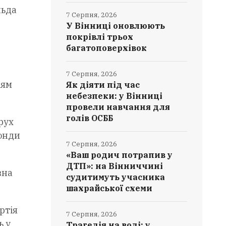
льда
7 Серпня, 2026
У Вінниці оновлюють
покрівлі трьох
багатоповерхівок
7 Серпня, 2026
іям
Як діяти під час
небезпеки: у Вінниці
провели навчання для
голів ОСББ
рух
фонди
7 Серпня, 2026
«Ваш родич потрапив у
ДТП»: на Вінниччині
вна
судитимуть учасника
шахрайської схеми
ртія
7 Серпня, 2026
ь у
Трагедія на воді: у