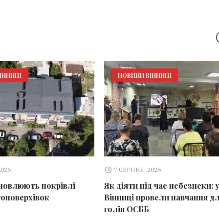
ІННИЦІ
НОВИНИ ВІННИЦІ
2026
7 СЕРПНЯ, 2026
оновлюють покрівлі
Як діяти під час небезпеки: 
топоверхівок
Вінниці провели навчання д
голів ОСББ