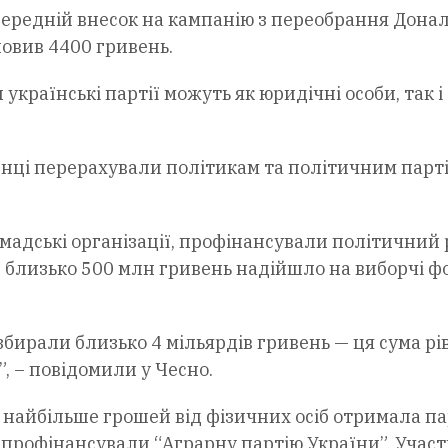
середній внесок на кампанію з переобрання Дона
новив 4400 гривень.
країнські партії можуть як юридічні особи, так і
аїнці перерахували політикам та політичним парт
мадські організації, профінансували політичний 
Ще близько 500 млн гривень надійшло на виборчі 
збирали близько 4 мільярдів гривень — ця сума рі
, – повідомили у Чесно.
о найбільше грошей від фізичних осіб отримала па
 профінансували “Аграрну партію України”. Участ