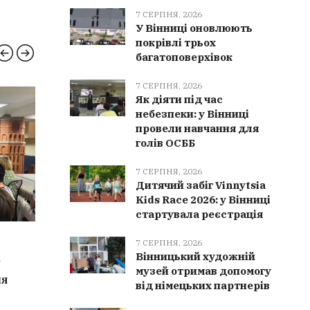
7 СЕРПНЯ, 2026
У Вінниці оновлюють
покрівлі трьох
багатоповерхівок
7 СЕРПНЯ, 2026
Як діяти під час
КРИМІНАЛ
РЯТУ
небезпеки: у Вінниці
провели навчання для
голів ОСББ
7 СЕРПНЯ, 2026
Дитячий забіг Vinnytsia
Kids Race 2026: у Вінниці
стартувала реєстрація
7 СЕРПНЯ, 2026
7 СЕРПН
7 СЕРПНЯ, 2026
Вінницький художній
у
«Ваш родич потрапив у ДТП»: на
Трагедія
музей отримав допомогу
ля
Вінниччині судитимуть учасника
загинув 
від німецьких партнерів
шахрайської схеми