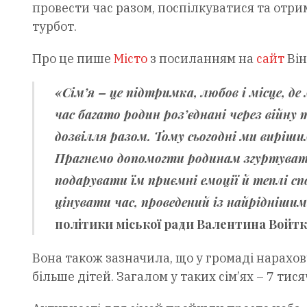
провести час разом, поспілкуватися та отр
турбот.
Про це пише
Місто
з посиланням на
сайт
Він
«Сім’я – це підтримка, любов і місце, д
час багато родин роз’єднані через вій
дозвілля разом. Тому сьогодні ми виріши
Прагнемо допомогти родинам згуртува
подарувати їм приємні емоції й теплі сп
цінувати час, проведений із найрідніши
політики міської ради
Валентина Войтк
Вона також зазначила, що у громаді нарахову
більше дітей. Загалом у таких сім’ях – 7 тися