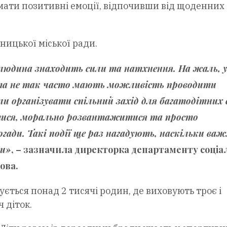
имати позитивні емоції, відпочивши від щоденних
ницької міської ради.
е людина знаходить сили та натхнення. На жаль, 
ну та не так часто мають можливість проводити
ли організувати спільний захід для багатодітних 
тися, морально розвантажитися та просто
огади. Такі події ще раз нагадують, наскільки ва
ми»
, – зазначила директорка департаменту соціа
ова
.
ється понад 2 тисячі родин, де виховують троє і
ч діток.