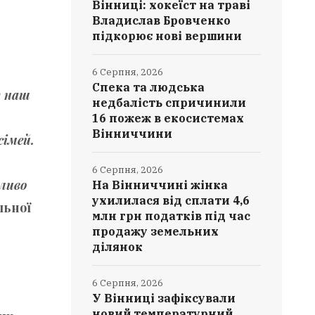
Вінниці: хокеїст на траві
Владислав Бровченко
підкорює нові вершини
6 Серпня, 2026
Спека та людська
у наш
недбалість спричинили
16 пожеж в екосистемах
Вінниччини
сімей.
6 Серпня, 2026
жливо
На Вінниччині жінка
ухилилася від сплати 4,6
льної
млн грн податків під час
продажу земельних
ділянок
6 Серпня, 2026
У Вінниці зафіксували
новий температурний