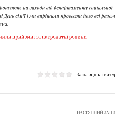
прошують на заходи від департаменту соціальної
і День сім’ї і ми вирішили провести його всі разом
нка.
начили прийомні та патронатні родини
Ваша оцінка мате
НАСТУПНИЙ ЗАП