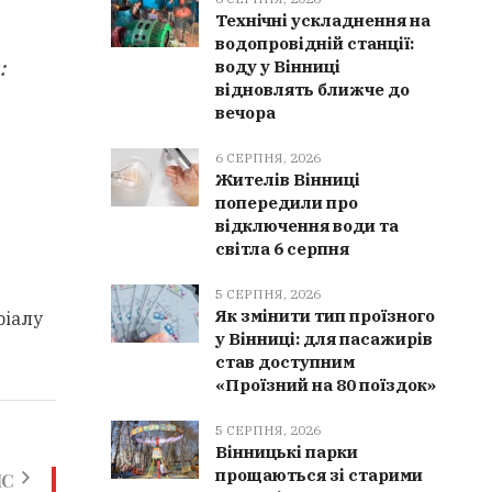
Технічні ускладнення на
водопровідній станції:
:
воду у Вінниці
відновлять ближче до
вечора
6 СЕРПНЯ, 2026
Жителів Вінниці
попередили про
відключення води та
світла 6 серпня
5 СЕРПНЯ, 2026
Як змінити тип проїзного
ріалу
у Вінниці: для пасажирів
став доступним
«Проїзний на 80 поїздок»
5 СЕРПНЯ, 2026
Вінницькі парки
прощаються зі старими
ИС