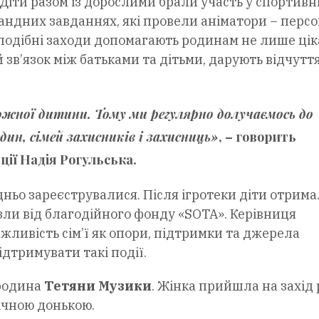
Діти разом із дорослими брали участь у спортивн
мандних завданнях, які провели аніматори – перс
 подібні заходи допомагають родинам не лише цік
 зв’язок між батьками та дітьми, дарують відчутт
жної дитини. Тому ми регулярно долучаємось до
дин, сімей захисників і захисниць»
, – говорить
ції
Надія Рогульська
.
едньо зареєструвалися. Після ігротеки діти отрим
зли від благодійного фонду «SOTA». Керівниця
жливість сім’ї як опори, підтримки та джерела
дтримувати такі події.
 родина
Тетяни Музики
. Жінка прийшла на захід
річною донькою.