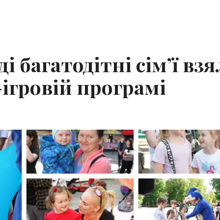
і багатодітні сім’ї вз
ігровій програмі