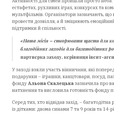
Активності для сімей пройшли просто неба. 
естафетах, рухливих іграх, конкурсах та ко
мультфільмів. Організатори зазначають, що
провести дозвілля, а й зміцнюють емоційний
підтримки й спільності.
«Наша місія – створювати щастя для ко
благодійних заходів для багатодітних ро
партнерка заходу, керівниця івент-аген
У заході взяли участь вінничани, які попер
подарунки – іграшки, канцтовари, посуд, па
фонду
Альона Скалецька
зазначила про ва
натхнення та висловила готовність фонду пі
Серед тих, хто відвідав захід, – багатодітна
із дітками: двома синами 7 та 9 років та 14-