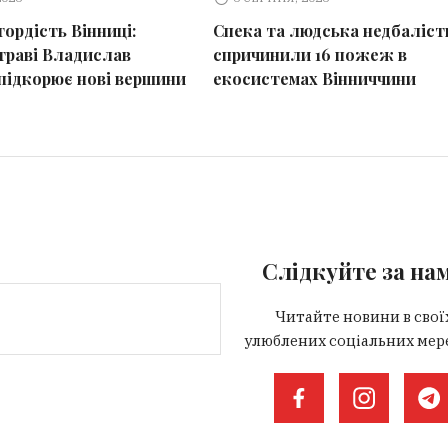
ордість Вінниці:
Спека та людська недбаліст
 траві Владислав
спричинили 16 пожеж в
підкорює нові вершини
екосистемах Вінниччини
Слідкуйте за на
Читайте новини в свої
улюблених соціальних мер