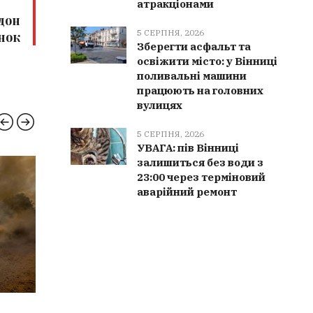
атракціонами
дон
5 СЕРПНЯ, 2026
нок
Зберегти асфальт та
освіжити місто: у Вінниці
поливальні машини
працюють на головних
вулицях
5 СЕРПНЯ, 2026
УВАГА: пів Вінниці
залишиться без води з
23:00 через терміновий
ВІННИЧЧИНА
ПОГО
аварійний ремонт
6 СЕРПНЯ, 2026
6 СЕРПН