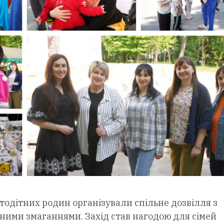
атодітних родин організували спільне дозвілля з
вними змаганнями. Захід став нагодою для сімей