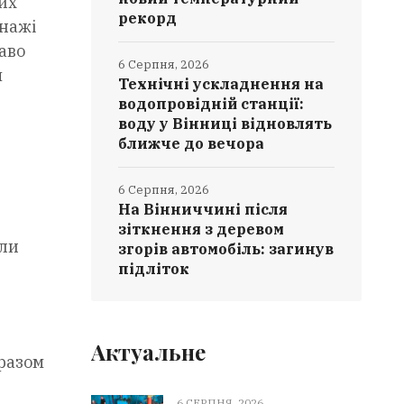
их
рекорд
онажі
аво
6 Серпня, 2026
я
Технічні ускладнення на
водопровідній станції:
воду у Вінниці відновлять
ближче до вечора
6 Серпня, 2026
На Вінниччині після
зіткнення з деревом
али
згорів автомобіль: загинув
підліток
Актуальне
 разом
6 СЕРПНЯ, 2026