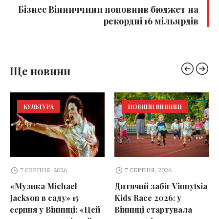
Бізнес Вінниччини поповнив бюджет на
рекордні 16 мільярдів
Ще новини
КУЛЬТУРА
НОВИНИ ВІННИЦІ
7 СЕРПНЯ, 2026
7 СЕРПНЯ, 2026
«Музика Michael
Дитячий забіг Vinnytsia
Jackson в саду» 15
Kids Race 2026: у
серпня у Вінниці: «Цей
Вінниці стартувала