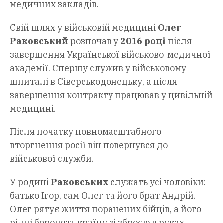
медичних закладів.
Свій шлях у військовій медицині
Олег
Раковський
розпочав у
2016 році
після
завершення Української військово-медичної
академії. Спершу служив у військовому
шпиталі в Сіверськодонецьку, а після
завершення контракту працював у цивільній
медицині.
Після початку повномасштабного
вторгнення росії він повернувся до
військової служби.
У родині
Раковських
служать усі чоловіки:
батько Ігор, сам Олег та його брат Андрій.
Олег рятує життя поранених бійців, а його
рідні боронять країну зі зброєю в руках.