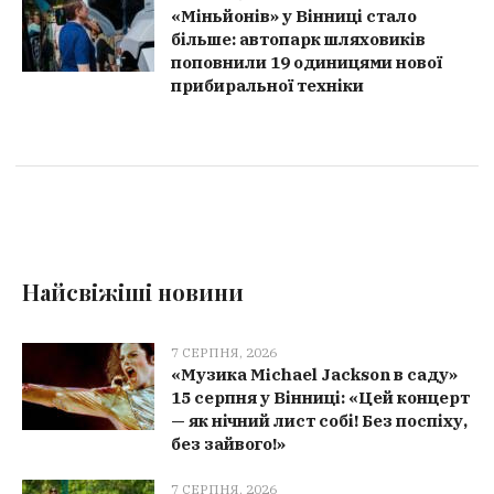
«Міньйонів» у Вінниці стало
більше: автопарк шляховиків
поповнили 19 одиницями нової
прибиральної техніки
Найсвіжіші новини
7 СЕРПНЯ, 2026
«Музика Michael Jackson в саду»
15 серпня у Вінниці: «Цей концерт
— як нічний лист собі! Без поспіху,
без зайвого!»
7 СЕРПНЯ, 2026