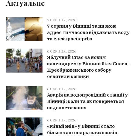
Актуальне
7 СЕРПНЯ, 2026
7 серпня у Вінниці за низкою
адрес тимчасово відключать воду
та електроенергію
6 СЕРПНЯ, 2026
Яблучний Спас за новим
календарем: у Вінниці біля Спасо-
Преображенського собору
освятили кошики
6 СЕРПНЯ, 2026
Аварія на водопровідній станції у
Вінниці: коли та як повернеться
водопостачання
6 СЕРПНЯ, 2026
«Міньйонів» у Вінниці стало
більше: автопарк шляховиків