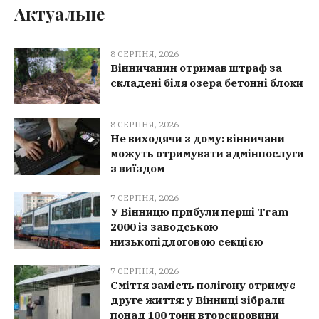
Актуальне
8 СЕРПНЯ, 2026
Вінничанин отримав штраф за
складені біля озера бетонні блоки
8 СЕРПНЯ, 2026
Не виходячи з дому: вінничани
можуть отримувати адмінпослуги
з виїздом
7 СЕРПНЯ, 2026
У Вінницю прибули перші Tram
2000 із заводською
низькопідлоговою секцією
7 СЕРПНЯ, 2026
Сміття замість полігону отримує
друге життя: у Вінниці зібрали
понад 100 тонн вторсировини