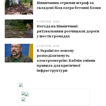
Вінничанин отримав штраф за
складені біля озера бетонні блоки
8 СЕРПНЯ, 2026
Негода на Вінниччині:
рятувальники розчищали дороги
у шести громадах
8 СЕРПНЯ, 2026
В Україні по-новому
розподілятимуть
електроенергію: Кабмін змінив
правила для критичної
інфраструктури