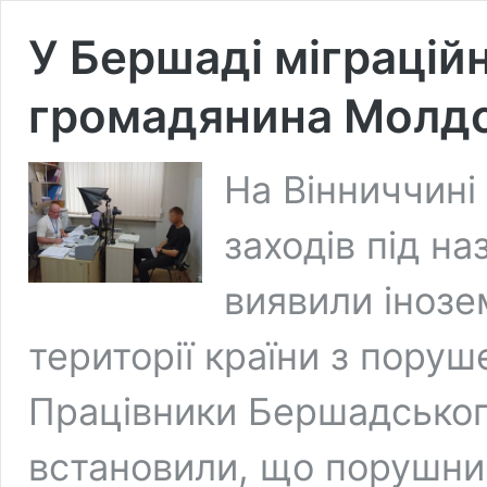
У Бершаді міграцій
громадянина Молдо
На Вінниччині
заходів під н
виявили інозе
території країни з пору
Працівники Бершадського
встановили, що порушни