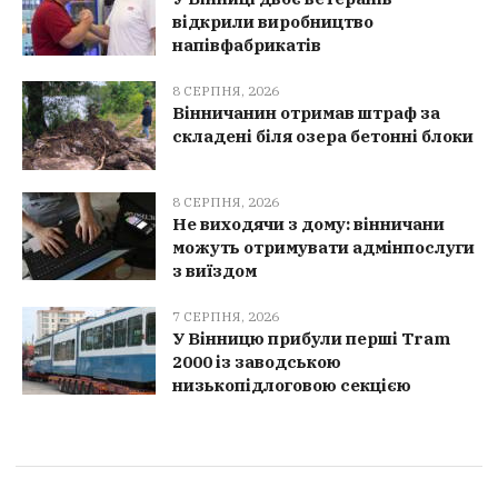
відкрили виробництво
напівфабрикатів
8 СЕРПНЯ, 2026
Вінничанин отримав штраф за
складені біля озера бетонні блоки
8 СЕРПНЯ, 2026
Не виходячи з дому: вінничани
можуть отримувати адмінпослуги
з виїздом
7 СЕРПНЯ, 2026
У Вінницю прибули перші Tram
2000 із заводською
низькопідлоговою секцією