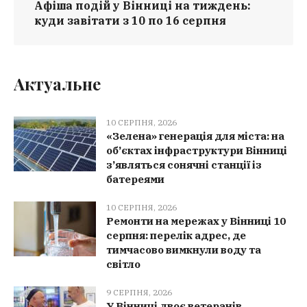
Афіша подій у Вінниці на тиждень:
куди завітати з 10 по 16 серпня
Актуальне
10 СЕРПНЯ, 2026
«Зелена» генерація для міста: на
об’єктах інфраструктури Вінниці
з’являться сонячні станції із
батереями
10 СЕРПНЯ, 2026
Ремонти на мережах у Вінниці 10
серпня: перелік адрес, де
тимчасово вимкнули воду та
світло
9 СЕРПНЯ, 2026
У Вінниці двоє ветеранів