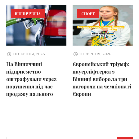
ВІННИЧЧИНА
СПОРТ
10 СЕРПНЯ, 2026
10 СЕРПНЯ, 2026
На Вінниччині
Європейський тріумф:
підприємство
пауерліфтерка з
оштрафували через
Вінниці виборола три
порушення під час
нагороди на чемпіонаті
продажу пального
Європи