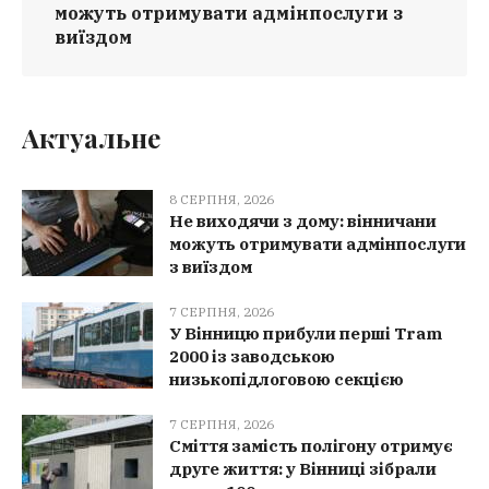
можуть отримувати адмінпослуги з
виїздом
Актуальне
8 СЕРПНЯ, 2026
Не виходячи з дому: вінничани
можуть отримувати адмінпослуги
з виїздом
7 СЕРПНЯ, 2026
У Вінницю прибули перші Tram
2000 із заводською
низькопідлоговою секцією
7 СЕРПНЯ, 2026
Сміття замість полігону отримує
друге життя: у Вінниці зібрали