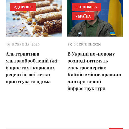
ЗДОРОВ'Я
ЕКОНОМІКА
УКРАЇНА
8 СЕРПНЯ, 2026
8 СЕРПНЯ, 2026
Альтернатива
В Україні по-новому
ультраобробленій їжі:
розподілятимуть
6 простих і корисних
електроенергію:
рецептів, які легко
Кабмін змінив правила
приготувати вдома
для критичної
інфраструктури