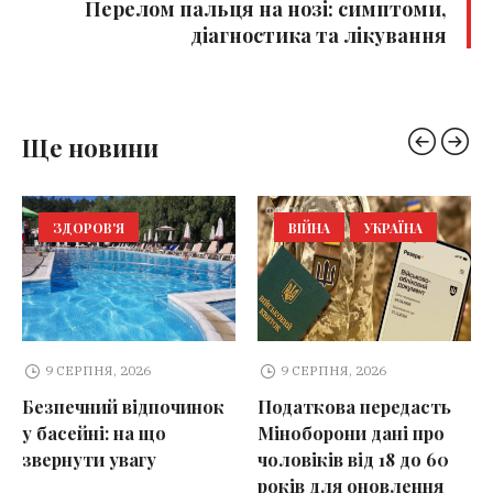
Перелом пальця на нозі: симптоми,
діагностика та лікування
Ще новини
ЗДОРОВ'Я
ВІЙНА
УКРАЇНА
9 СЕРПНЯ, 2026
9 СЕРПНЯ, 2026
Безпечний відпочинок
Податкова передасть
у басейні: на що
Міноборони дані про
звернути увагу
чоловіків від 18 до 60
років для оновлення