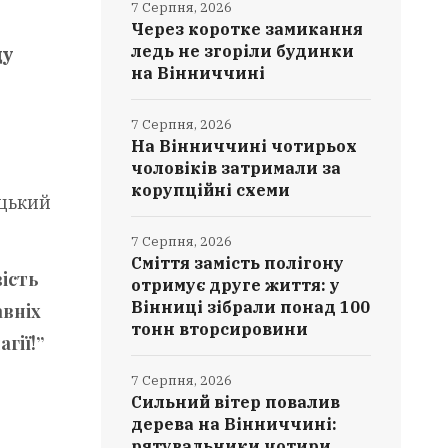
7 Серпня, 2026
Через коротке замикання
ледь не згоріли будинки
ду
на Вінниччині
7 Серпня, 2026
На Вінниччині чотирьох
чоловіків затримали за
корупційні схеми
ецький
7 Серпня, 2026
Сміття замість полігону
ість
отримує друге життя: у
Вінниці зібрали понад 100
авніх
тонн вторсировини
гії!”
7 Серпня, 2026
Сильний вітер повалив
дерева на Вінниччині:
рятувальники чотири