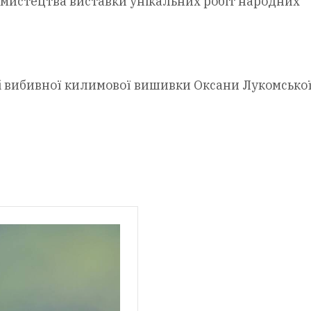
мистецтва виставки унікальних робіт народних
і вибивної килимової вишивки Оксани Лукомсько