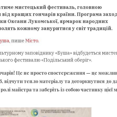
атиме мистецький фестиваль, головною
 від кращих гончарів країни. Програма захо
вки Оксани Лукомської, ярмарок народних
волять кожному зануритися у світ традицій.
Буша
, пише
Місто
.
ультурному заповіднику «Буша» відбудеться мист
ького фестивалю «Подільський оберіг».
чарів! Це не просто спостереження — це можлив
, відчути тепло матеріалу та доторкнутися до д
олі майстра та заберіть із собою частинку цієї ма