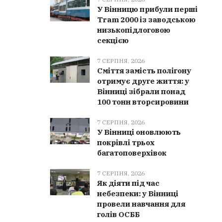
У Вінницю прибули перші
Tram 2000 із заводською
низькопідлоговою
секцією
7 СЕРПНЯ, 2026
Сміття замість полігону
отримує друге життя: у
Вінниці зібрали понад
100 тонн вторсировини
7 СЕРПНЯ, 2026
У Вінниці оновлюють
покрівлі трьох
багатоповерхівок
7 СЕРПНЯ, 2026
Як діяти під час
небезпеки: у Вінниці
провели навчання для
голів ОСББ