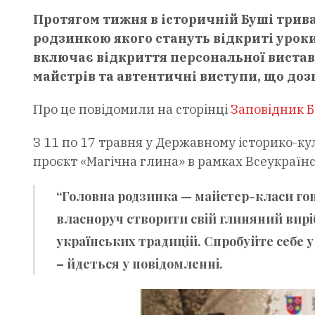
Протягом тижня в історичній Буші трив
родзинкою якого стануть відкриті уроки
включає відкриття персональної виста
майстрів та автентичні виступи, що доз
Про це повідомили на сторінці
Заповідник 
З 11 по 17 травня у Державному історико-к
проєкт «Магічна глина» в рамках Всеукраїнс
“Головна родзинка — майстер-класи гон
власноруч створити свій глиняний виріб
українських традицій. Спробуйте себе у р
– йдеться у повідомленні.