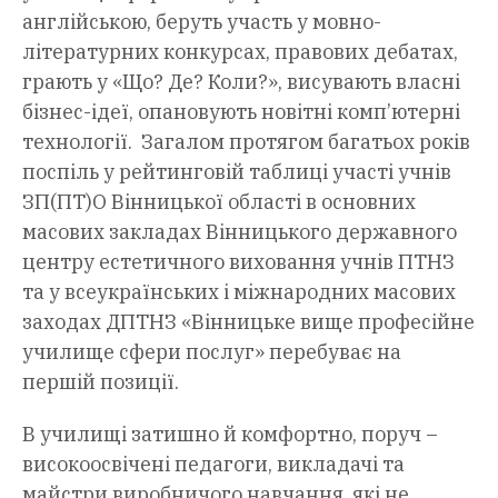
англійською, беруть участь у мовно-
літературних конкурсах, правових дебатах,
грають у «Що? Де? Коли?», висувають власні
бізнес-ідеї, опановують новітні комп’ютерні
технології. Загалом протягом багатьох років
поспіль у рейтинговій таблиці участі учнів
ЗП(ПТ)О Вінницької області в основних
масових закладах Вінницького державного
центру естетичного виховання учнів ПТНЗ
та у всеукраїнських і міжнародних масових
заходах ДПТНЗ «Вінницьке вище професійне
училище сфери послуг» перебуває на
першій позиції.
В училищі затишно й комфортно, поруч –
високоосвічені педагоги, викладачі та
майстри виробничого навчання, які не