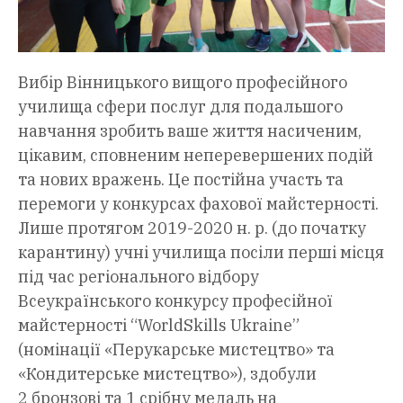
Вибір Вінницького вищого професійного
училища сфери послуг для подальшого
навчання зробить ваше життя насиченим,
цікавим, сповненим неперевершених подій
та нових вражень. Це постійна участь та
перемоги у конкурсах фахової майстерності.
Лише протягом 2019-2020 н. р. (до початку
карантину) учні училища посіли перші місця
під час регіонального відбору
Всеукраїнського конкурсу професійної
майстерності “WorldSkills Ukraine”
(номінації «Перукарське мистецтво» та
«Кондитерське мистецтво»), здобули
2 бронзові та 1 срібну медаль на