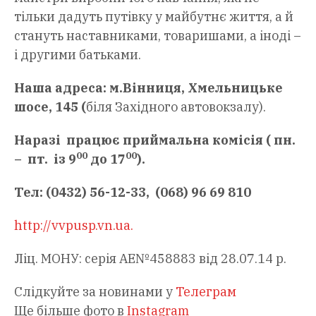
тільки дадуть путівку у майбутнє життя, а й
стануть наставниками, товаришами, а іноді –
і другими батьками.
Наша адреса: м.
Вінниця, Хмельницьке
шосе, 145 (
біля Західного автовокзалу).
Наразі працює приймальна комісія ( пн.
00
00
–
п
т.
і
з 9
до 17
).
Тел: (0432) 56-12-33,
(068) 96 69 810
http://vvpusp.vn.ua.
Ліц. МОНУ: серія АЕ№458883 від 28.07.14 р.
Слідкуйте за новинами у
Телеграм
Ще більше фото в
Instagram