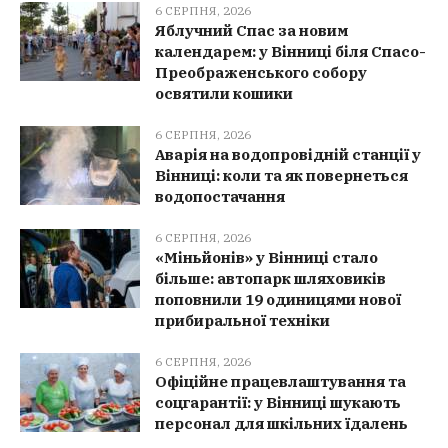
6 СЕРПНЯ, 2026
Яблучний Спас за новим
календарем: у Вінниці біля Спасо-
Преображенського собору
освятили кошики
6 СЕРПНЯ, 2026
Аварія на водопровідній станції у
Вінниці: коли та як повернеться
водопостачання
6 СЕРПНЯ, 2026
«Міньйонів» у Вінниці стало
більше: автопарк шляховиків
поповнили 19 одиницями нової
прибиральної техніки
6 СЕРПНЯ, 2026
Офіційне працевлаштування та
соцгарантії: у Вінниці шукають
персонал для шкільних їдалень