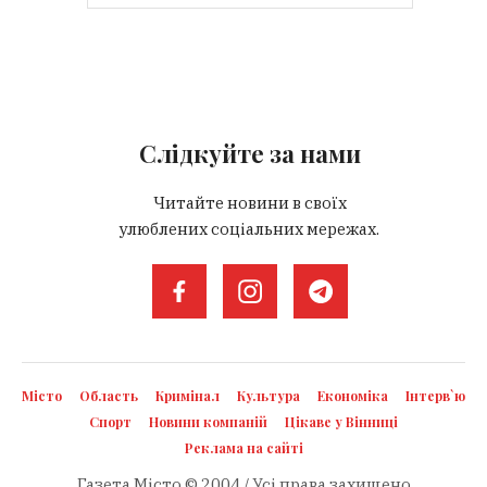
Слідкуйте за нами
Читайте новини в своїх
улюблених соціальних мережах.
Місто
Область
Кримінал
Культура
Економіка
Інтерв`ю
Спорт
Новини компаній
Цікаве у Вінниці
Реклама на сайті
Газета Місто © 2004 / Усі права захищено