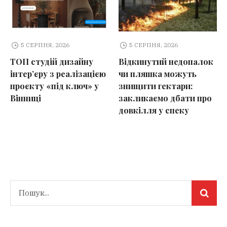
5 СЕРПНЯ, 2026
5 СЕРПНЯ, 2026
ТОП студій дизайну
Відкинутий недопалок
інтер’єру з реалізацією
чи пляшка можуть
проєкту «під ключ» у
знищити гектари:
Вінниці
закликаємо дбати про
довкілля у спеку