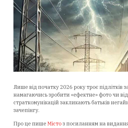
Лише від початку 2026 року троє підлітків 
намагаючись зробити «ефектне» фото чи віде
страткомунікацій закликають батьків негай
зачепінгу.
Про це пише
Місто
з посиланням на видання