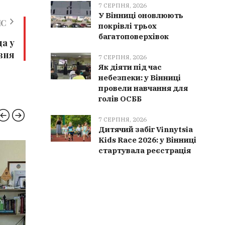
7 СЕРПНЯ, 2026
У Вінниці оновлюють
ИС
покрівлі трьох
багатоповерхівок
да у
рвня
7 СЕРПНЯ, 2026
Як діяти під час
небезпеки: у Вінниці
провели навчання для
голів ОСББ
7 СЕРПНЯ, 2026
Дитячий забіг Vinnytsia
Kids Race 2026: у Вінниці
стартувала реєстрація
ВІННИЧЧИНА
ОСВІТ