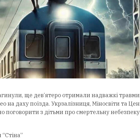
загинули, ще дев’ятеро отримали надважкі травми
о на даху поїзда. Укрзалізниця, Міносвіти та Це
но поговорити з дітьми про смертельну небезпеку
 “Стіна”