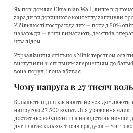
Як повідомляє Ukrainian Wall, лише від поча
заради видовищного контенту загинули троє
У більшості постраждалих — понад 50% опікі
назавжди — вони вимагають десятків операці
інвалідом.
Укрзалізниця спільно з Міністерством освіт
виступили зі спільним зверненням до батькі
вона поруч, і вона вбиває.
Чому напруга в 27 тисяч вол
Більшість підлітків навіть не усвідомлюють
напругою 27 500 вольт. Для ураження елект
достатньо наблизитися на відстань менше д
дуги сягає кількох тисяч градусів — миттєв