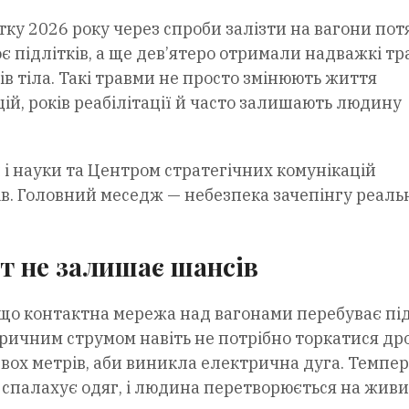
тку 2026 року через спроби залізти на вагони пот
 підлітків, а ще дев’ятеро отримали надважкі тр
в тіла. Такі травми не просто змінюють життя
й, років реабілітації й часто залишають людину
и і науки та Центром стратегічних комунікацій
в. Головний меседж — небезпека зачепінгу реаль
ьт не залишає шансів
, що контактна мережа над вагонами перебуває пі
ричним струмом навіть не потрібно торкатися др
вох метрів, аби виникла електрична дуга. Темпе
о спалахує одяг, і людина перетворюється на жив