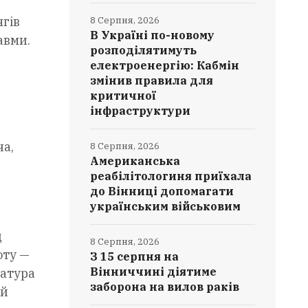
ягів
8 Серпня, 2026
В Україні по-новому
авми.
розподілятимуть
електроенергію: Кабмін
змінив правила для
критичної
інфраструктури
на,
8 Серпня, 2026
Американська
реабілітологиня приїхала
до Вінниці допомагати
українським військовим
д
8 Серпня, 2026
оту —
З 15 серпня на
Вінниччині діятиме
ратура
заборона на вилов раків
ий