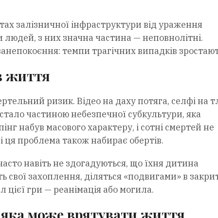
єктах залізничної інфраструктури від ураження
людей, з них значна частина — неповнолітні.
занепокоєння: темпи трагічних випадків зростают
в життя
ртельний ризик. Відео на даху потяга, селфі на т
е стало частиною небезпечної субкультури, яка
епінг набув масового характеру, і сотні смертей не
і ця проблема також набирає обертів.
асто навіть не здогадуються, що їхня дитина
ть свої захоплення, діляться «подвигами» в закри
л цієї гри — реанімація або могила.
, яка може врятувати життя