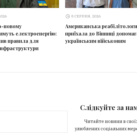
2026
8 СЕРПНЯ, 2026
по-новому
Американська реабілітолог
имуть електроенергію:
приїхала до Вінниці допома
нив правила для
українським військовим
інфраструктури
Слідкуйте за на
Читайте новини в свої
улюблених соціальних мер