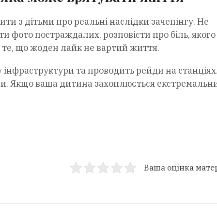
ити з дітьми про реальні наслідки зачепінгу. Не
ти фото постраждалих, розповісти про біль, якого
 те, що жоден лайк не вартий життя.
ну інфраструктури та проводить рейди на станціях
аги. Якщо ваша дитина захоплюється екстремальн
Ваша оцінка мате