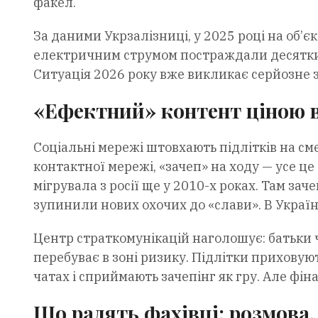
факел.
За даними Укрзалізниці, у 2025 році на об’
електричним струмом постраждали десятки 
Ситуація 2026 року вже викликає серйозне 
«Ефектний» контент ціною 
Соціальні мережі штовхають підлітків на сме
контактної мережі, «зачеп» на ходу — усе ц
мігрувала з росії ще у 2010-х роках. Там зач
зупинили нових охочих до «слави». В Україн
Центр страткомунікацій наголошує: батьки ч
перебуває в зоні ризику. Підлітки приховую
чатах і сприймають зачепінг як гру. Але фіна
Що радять фахівці: розмова