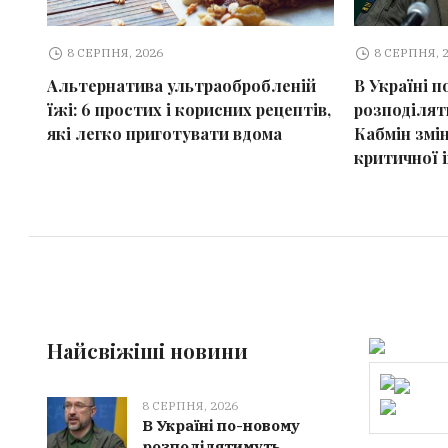
8 СЕРПНЯ, 2026
8 СЕРПНЯ, 
Альтернатива ультраобробленій
В Україні 
їжі: 6 простих і корисних рецептів,
розподілят
які легко приготувати вдома
Кабмін змі
критичної 
Найсвіжіші новини
8 СЕРПНЯ, 2026
В Україні по-новому
розподілятимуть