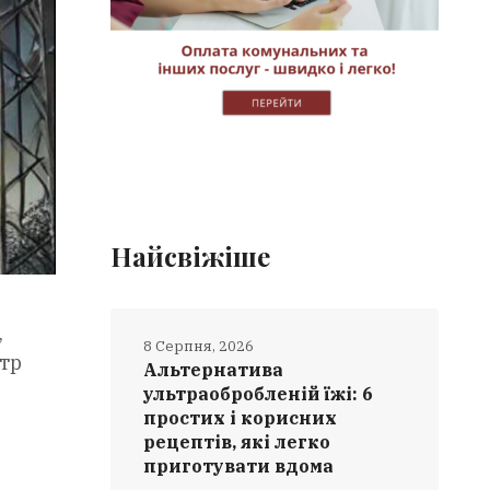
Найсвіжіше
,
8 Серпня, 2026
нтр
Альтернатива
ультраобробленій їжі: 6
простих і корисних
рецептів, які легко
приготувати вдома