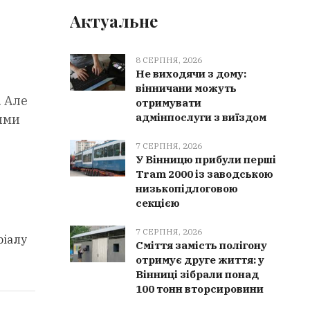
Актуальне
8 СЕРПНЯ, 2026
Не виходячи з дому:
вінничани можуть
. Але
отримувати
адмінпослуги з виїздом
ими
7 СЕРПНЯ, 2026
У Вінницю прибули перші
Tram 2000 із заводською
низькопідлоговою
секцією
7 СЕРПНЯ, 2026
ріалу
Сміття замість полігону
отримує друге життя: у
Вінниці зібрали понад
100 тонн вторсировини