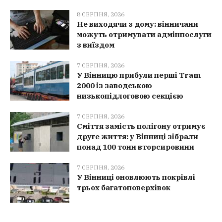
8 СЕРПНЯ, 2026
Не виходячи з дому: вінничани
можуть отримувати адмінпослуги
з виїздом
7 СЕРПНЯ, 2026
У Вінницю прибули перші Tram
2000 із заводською
низькопідлоговою секцією
7 СЕРПНЯ, 2026
Сміття замість полігону отримує
друге життя: у Вінниці зібрали
понад 100 тонн вторсировини
7 СЕРПНЯ, 2026
У Вінниці оновлюють покрівлі
трьох багатоповерхівок