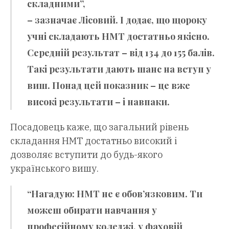
складними”,
– зазначає Лісовий. І додає, що щороку
учні складають НМТ достатньо якісно.
Середній результат – від 134 до 155 балів.
Такі результати дають шанс на вступ у
виш. Понад цей показник – це вже
високі результати – і навпаки.
Посадовець каже, що загальний рівень
складання НМТ достатньо високий і
дозволяє вступити до будь-якого
українського вишу.
“Нагадую: НМТ не є обов’язковим. Ти
можеш обирати навчання у
професійному коледжі, у фаховій