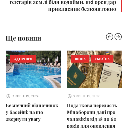
гектарів землі біля водойми, які орендар
привласнив безкоштовно
Ще новини
ЗДОРОВ'Я
ВІЙНА
УКРАЇНА
9 СЕРПНЯ, 2026
9 СЕРПНЯ, 2026
Безпечний відпочинок
Податкова передасть
у басейні: на що
Міноборони дані про
звернути увагу
чоловіків від 18 до 60
років для оновлення