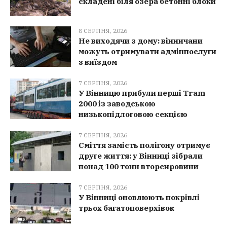
складені біля озера бетонні блоки
8 СЕРПНЯ, 2026
Не виходячи з дому: вінничани
можуть отримувати адмінпослуги
з виїздом
7 СЕРПНЯ, 2026
У Вінницю прибули перші Tram
2000 із заводською
низькопідлоговою секцією
7 СЕРПНЯ, 2026
Сміття замість полігону отримує
друге життя: у Вінниці зібрали
понад 100 тонн вторсировини
7 СЕРПНЯ, 2026
У Вінниці оновлюють покрівлі
трьох багатоповерхівок