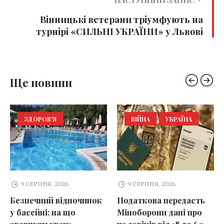
Вінницькі ветерани тріумфують на
турнірі «СИЛЬНІ УКРАЇНИ» у Львові
Ще новини
ЗДОРОВ'Я
ВІЙНА
УКРАЇНА
9 СЕРПНЯ, 2026
9 СЕРПНЯ, 2026
Безпечний відпочинок
Податкова передасть
у басейні: на що
Міноборони дані про