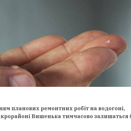
енням планових ремонтних робіт на водогоні,
мікрорайоні Вишенька тимчасово залишаться 