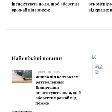
інспектують поля, щоб зберегти
рекомендую
врожай від пожеж
відкритих 
Найсвіжіші новини
6 СЕРПНЯ, 2026
Жнива під контролем:
рятувальники
Вінниччини
інспектують поля, щоб
зберегти врожай від
пожеж