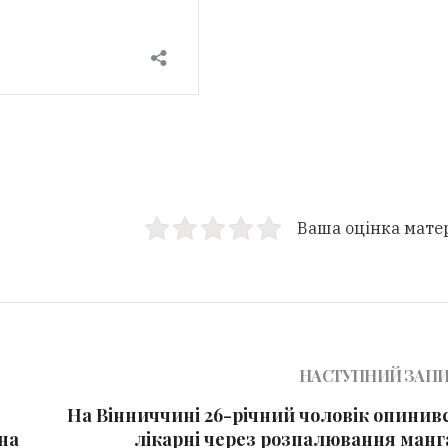
Ваша оцінка мате
НАСТУПНИЙ ЗАП
На Вінниччині 26-річний чоловік опинивс
на
лікарні через розпалювання манг