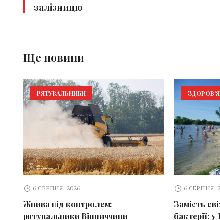
залізницю
Ще новини
РЯТУВАЛЬНИКИ
ЗДОРОВ'Я
6 СЕРПНЯ, 2026
6 СЕРПНЯ, 
Жнива під контролем:
Замість св
рятувальники Вінниччини
бактерії: у 