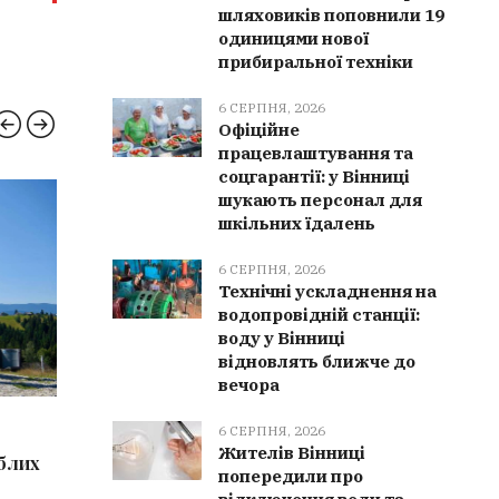
шляховиків поповнили 19
одиницями нової
прибиральної техніки
6 СЕРПНЯ, 2026
Офіційне
працевлаштування та
соцгарантії: у Вінниці
шукають персонал для
КУЛЬТУРА
ВІНН
шкільних їдалень
6 СЕРПНЯ, 2026
Технічні ускладнення на
водопровідній станції:
воду у Вінниці
відновлять ближче до
вечора
6 СЕРПНЯ, 2026
6 СЕРПН
6 СЕРПНЯ, 2026
Жителів Вінниці
иблих
Культурна спадщина Вінниччини
Мурован
попередили про
поповнилася 9 новими
отримала