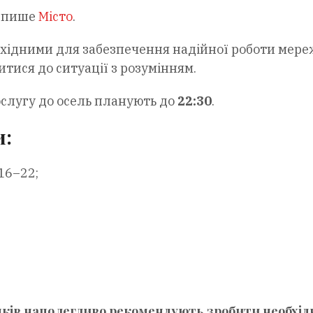
, пише
Місто
.
хідними для забезпечення надійної роботи мереж
тися до ситуації з розумінням.
ослугу до осель планують до
22:30
.
и:
16–22;
ків наполегливо рекомендують зробити необхід