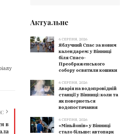
Актуальне
6 СЕРПНЯ, 2026
Яблучний Спас за новим
календарем: у Вінниці
біля Спасо-
Преображенського
ріалу
собору освятили кошики
6 СЕРПНЯ, 2026
Аварія на водопровідній
станції у Вінниці: коли та
як повернеться
водопостачання
ИС
6 СЕРПНЯ, 2026
я в
«Міньйонів» у Вінниці
ала
стало більше: автопарк