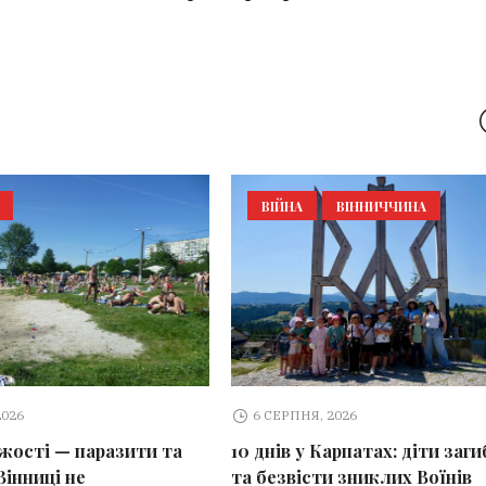
ВІЙНА
ВІННИЧЧИНА
2026
6 СЕРПНЯ, 2026
іжості — паразити та
10 днів у Карпатах: діти заг
Вінниці не
та безвісти зниклих Воїнів