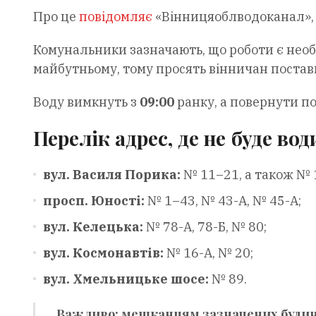
Про це
повідомляє
«Вінницяоблводоканал»
Комунальники зазначають, що роботи є необ
майбутньому, тому просять вінничан постави
Воду вимкнуть з
09:00
ранку, а повернути п
Перелік адрес, де не буде вод
вул. Василя Порика:
№ 11–21, а також № 
просп. Юності:
№ 1–43, № 43-А, № 45-А;
вул. Келецька:
№ 78-А, 78-Б, № 80;
вул. Космонавтів:
№ 16-А, № 20;
вул. Хмельницьке шосе:
№ 89.
Важливо:
мешканцям зазначених будин