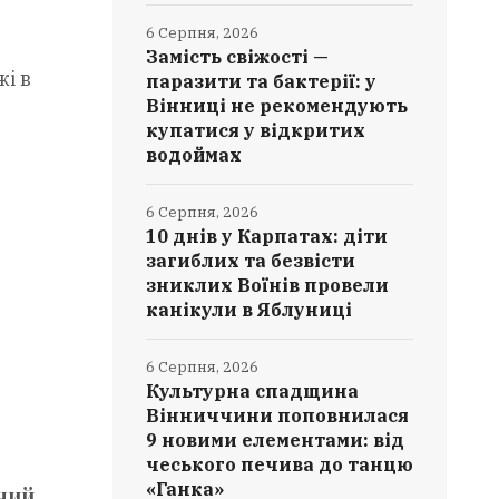
6 Серпня, 2026
Замість свіжості —
і в
паразити та бактерії: у
Вінниці не рекомендують
купатися у відкритих
водоймах
6 Серпня, 2026
10 днів у Карпатах: діти
загиблих та безвісти
зниклих Воїнів провели
канікули в Яблуниці
6 Серпня, 2026
Культурна спадщина
Вінниччини поповнилася
9 новими елементами: від
чеського печива до танцю
«Ганка»
ний