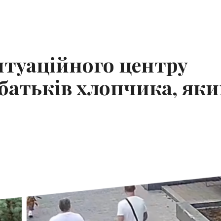
итуаційного центру
батьків хлопчика, як