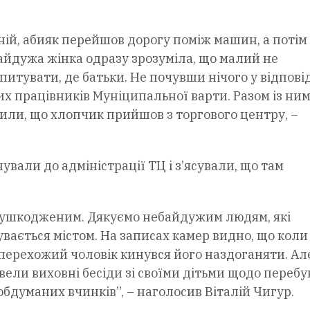
ій, абияк перейшов дорогу поміж машин, а потім
байдужа жінка одразу зрозуміла, що малий не
зпитувати, де батьки. Не почувши нічого у відповід
х працівників Муніципальної варти. Разом із ним
или, що хлопчик прийшов з торгового центру, –
али до адміністрації ТЦ і з’ясували, що там
еушкодженим. Дякуємо небайдужим людям, які
вається містом. На записах камер видно, що коли 
 перехожий чоловік кинувся його наздоганяти. Ал
овели виховні бесіди зі своїми дітьми щодо переб
обдуманих вчинків”, – наголосив Віталій Чигур.