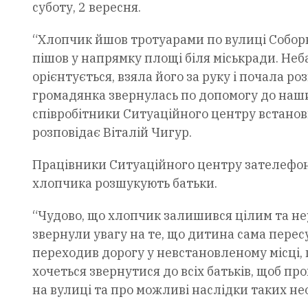
суботу, 2 вересня.
“Хлопчик йшов тротуарами по вулиці Соборн
пішов у напрямку площі біля міськради. Не
орієнтується, взяла його за руку і почала ро
громадянка звернулась по допомогу до наши
співробітники Ситуаційного центру встанов
розповідає Віталій Чигур.
Працівники Ситуаційного центру зателефонув
хлопчика розшукують батьки.
“Чудово, що хлопчик залишився цілим та н
звернули увагу на те, що дитина сама пересу
переходив дорогу у невстановленому місці,
хочеться звернутися до всіх батьків, щоб пр
на вулиці та про можливі наслідки таких не