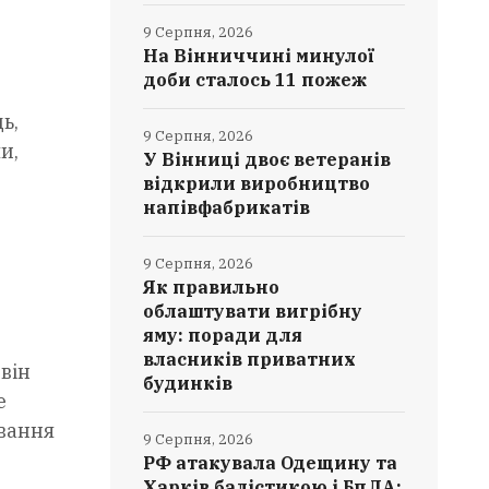
9 Серпня, 2026
На Вінниччині минулої
доби сталось 11 пожеж
ь,
9 Серпня, 2026
и,
У Вінниці двоє ветеранів
відкрили виробництво
напівфабрикатів
9 Серпня, 2026
Як правильно
облаштувати вигрібну
яму: поради для
власників приватних
він
будинків
е
ування
9 Серпня, 2026
РФ атакувала Одещину та
Харків балістикою і БпЛА: