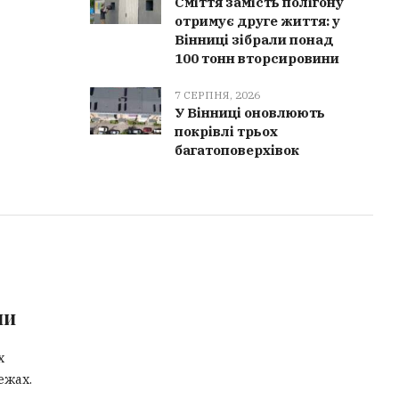
Сміття замість полігону
отримує друге життя: у
Вінниці зібрали понад
100 тонн вторсировини
7 СЕРПНЯ, 2026
У Вінниці оновлюють
покрівлі трьох
багатоповерхівок
ми
х
ежах.