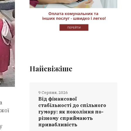
Найсвіжіше
9 Серпня, 2026
Від фінансової
а
стабільності до спільного
ужої
гумору: як покоління по-
різному сприймають
привабливість
у