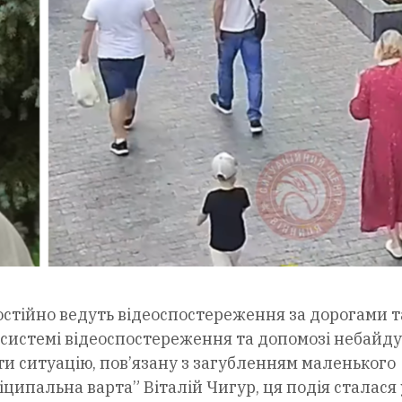
остійно ведуть відеоспостереження за дорогами т
 системі відеоспостереження та допомозі небайд
ти ситуацію, пов’язану з загубленням маленького
ципальна варта” Віталій Чигур, ця подія сталася 