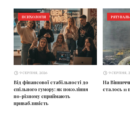
ПСИХОЛОГІЯ
РЯТУВАЛ
9 СЕРПНЯ, 2026
9 СЕРПНЯ, 
Від фінансової стабільності до
На Вінничч
спільного гумору: як покоління
сталось 11
по-різному сприймають
привабливість