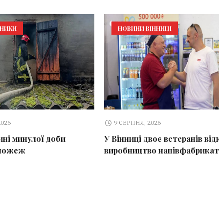
ЬНИКИ
НОВИНИ ВІННИЦІ
2026
9 СЕРПНЯ, 2026
ині минулої доби
У Вінниці двоє ветеранів ві
 пожеж
виробництво напівфабрикат