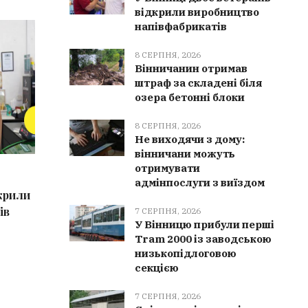
відкрили виробництво
напівфабрикатів
ЗДОРОВ'Я
ВІЙНА
8 СЕРПНЯ, 2026
Вінничанин отримав
штраф за складені біля
озера бетонні блоки
8 СЕРПНЯ, 2026
Не виходячи з дому:
вінничани можуть
отримувати
9 СЕРПНЯ, 2026
9 СЕРПН
адмінпослуги з виїздом
дкрили
Як правильно облаштувати
РФ атак
ів
вигрібну яму: поради для
балістик
7 СЕРПНЯ, 2026
У Вінницю прибули перші
власників приватних будинків
постраж
Tram 2000 із заводською
низькопідлоговою
секцією
7 СЕРПНЯ, 2026