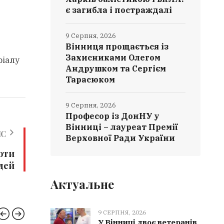
є загибла і постраждалі
9 Серпня, 2026
Вінниця прощається із
Захисниками Олегом
ріалу
Андрушком та Сергієм
Тарасюком
9 Серпня, 2026
Професор із ДонНУ у
Вінниці – лауреат Премії
ИС
Верховної Ради України
оти
дей
Актуальне
9 СЕРПНЯ, 2026
У Вінниці двоє ветеранів