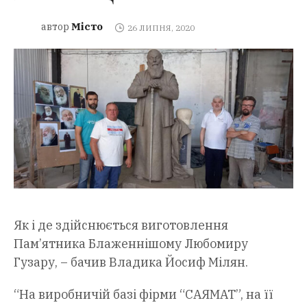
Місто
автор
26 ЛИПНЯ, 2020
Як і де здійснюється виготовлення
Пам’ятника Блаженнішому Любомиру
Гузару, – бачив Владика Йосиф Мілян.
“На виробничій базі фірми “САЯМАТ”, на її