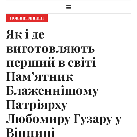
НОВИНИ ВІННИЦІ
Як і де
виготовляють
перший в світі
Пам’ятник
Блаженнішому
Патріярху
Любомиру Гузару у
Вінниці