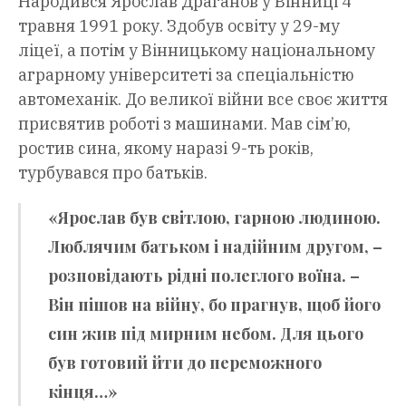
Народився Ярослав Драганов у Вінниці 4
травня 1991 року. Здобув освіту у 29-му
ліцеї, а потім у Вінницькому національному
аграрному університеті за спеціальністю
автомеханік. До великої війни все своє життя
присвятив роботі з машинами. Мав сім’ю,
ростив сина, якому наразі 9-ть років,
турбувався про батьків.
«Ярослав був світлою, гарною людиною.
Люблячим батьком і надійним другом, –
розповідають рідні полеглого воїна. –
Він пішов на війну, бо прагнув, щоб його
син жив під мирним небом. Для цього
був готовий йти до переможного
кінця…»