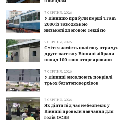
з виїздом
7 СЕРПНЯ, 2026
У Вінницю прибули перші Tram
2000 із заводською
низькопідлоговою секцією
7 СЕРПНЯ, 2026
Сміття замість полігону отримує
друге життя: у Вінниці зібрали
понад 100 тонн вторсировини
7 СЕРПНЯ, 2026
У Вінниці оновлюють покрівлі
трьох багатоповерхівок
7 СЕРПНЯ, 2026
Як діяти під час небезпеки: у
Вінниці провели навчання для
голів ОСББ