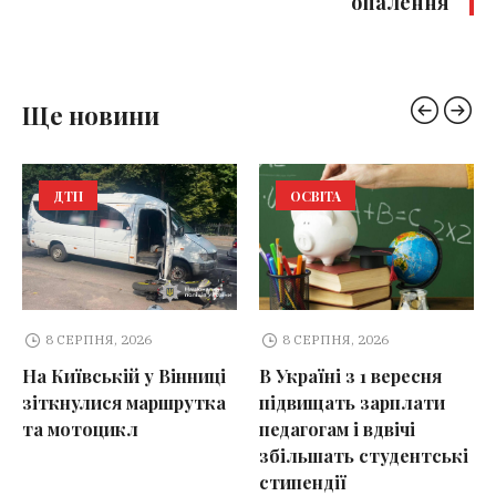
опалення
Ще новини
ДТП
ОСВІТА
8 СЕРПНЯ, 2026
8 СЕРПНЯ, 2026
На Київській у Вінниці
В Україні з 1 вересня
зіткнулися маршрутка
підвищать зарплати
та мотоцикл
педагогам і вдвічі
збільшать студентські
стипендії