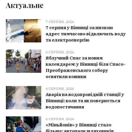
Актуальне
7 СЕРПНЯ, 2026
7 серпня у Вінниці за низкою
адрес тимчасово відключать воду
та електроенергію
6 СЕРПНЯ, 2026
Яблучний Спас за новим
календарем: у Вінниці біля Спасо-
Преображенського собору
освятили кошики
6 СЕРПНЯ, 2026
Аварія на водопровідній станції у
Вінниці: коли та як повернеться
водопостачання
6 СЕРПНЯ, 2026
«Міньйонів» у Вінниці стало
більше: автопарк шляховиків