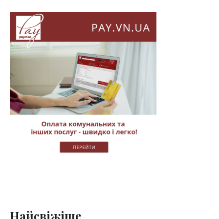
Найсвіжіше