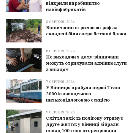
відкрили виробництво
напівфабрикатів
8 СЕРПНЯ, 2026
Вінничанин отримав штраф за
складені біля озера бетонні блоки
8 СЕРПНЯ, 2026
Не виходячи з дому: вінничани
можуть отримувати адмінпослуги
з виїздом
7 СЕРПНЯ, 2026
У Вінницю прибули перші Tram
2000 із заводською
низькопідлоговою секцією
7 СЕРПНЯ, 2026
Сміття замість полігону отримує
друге життя: у Вінниці зібрали
понад 100 тонн вторсировини