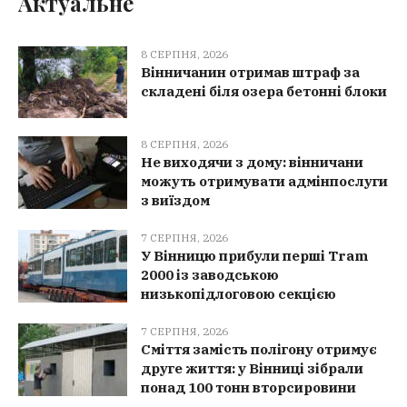
Актуальне
8 СЕРПНЯ, 2026
Вінничанин отримав штраф за
складені біля озера бетонні блоки
8 СЕРПНЯ, 2026
Не виходячи з дому: вінничани
можуть отримувати адмінпослуги
з виїздом
7 СЕРПНЯ, 2026
У Вінницю прибули перші Tram
2000 із заводською
низькопідлоговою секцією
7 СЕРПНЯ, 2026
Сміття замість полігону отримує
друге життя: у Вінниці зібрали
понад 100 тонн вторсировини