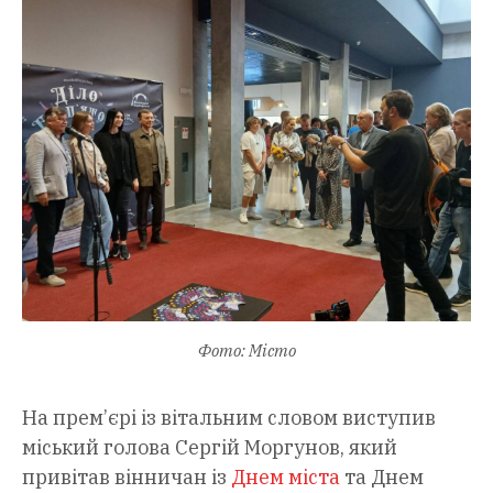
Фото: Місто
На прем’єрі із вітальним словом виступив
міський голова Сергій Моргунов, який
привітав вінничан із
Днем міста
та Днем