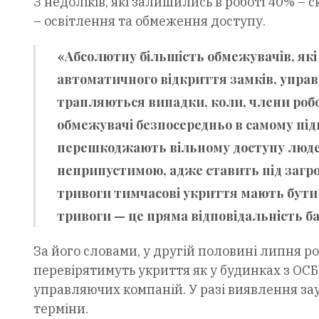
З недоліків, які залишились в роботі 40% –
– освітлення та обмеження доступу.
«Абсолютну більшість обмежувачів, які
автоматичного відкриття замків, управ
трапляються випадки, коли, члени робо
обмежувачі безпосередньо в самому під
перешкоджають вільному доступу людей
неприпустимою, адже ставить під загроз
тривоги тимчасові укриття мають бути 
тривоги — це пряма відповідальність б
За його словами, у другій половині липня р
перевірятимуть укриття як у будинках з ОСББ
управляючих компаній. У разі виявлення за
терміни.