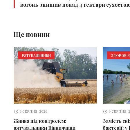
вогонь знищив понад 4 гектари сухосто
Ще новини
РЯТУВАЛЬНИКИ
ЗДОРОВ'Я
6 СЕРПНЯ, 2026
6 СЕРПНЯ, 
Жнива під контролем:
Замість св
рятувальники Вінниччини
бактерії: у 