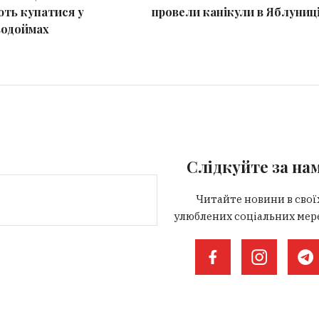
ть купатися у
провели канікули в Яблуниц
водоймах
Слідкуйте за на
Читайте новини в свої
улюблених соціальних мер