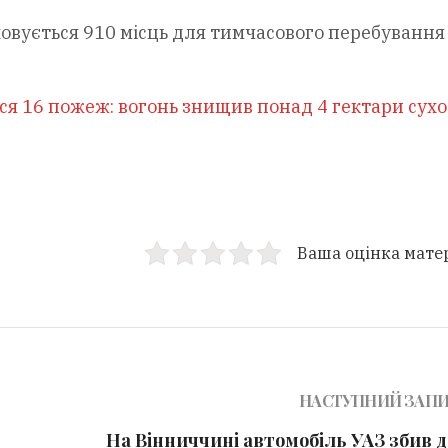
овується 910 місць для тимчасового перебування
ося 16 пожеж: вогонь знищив понад 4 гектари сух
Ваша оцінка мате
НАСТУПНИЙ ЗАП
На Вінниччині автомобіль УАЗ збив д