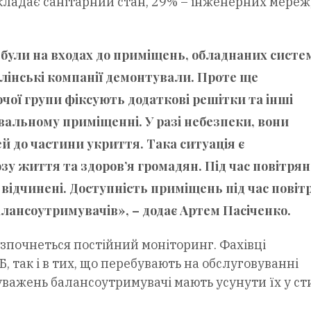
 складає санітарний стан, 29% – інженерних мереж
 були на входах до приміщень, обладнаних сист
лінські компанії демонтували. Проте ще
чої групи фіксують додаткові решітки та інші
вальному приміщенні. У разі небезпеки, вони
 до частини укриття. Така ситуація є
у життя та здоров’я громадян. Під час повітрян
відчинені. Доступність приміщень під час повіт
алансоутримувачів», – додає Артем Пасіченко.
озпочнеться постійний моніторинг. Фахівці
, так і в тих, що перебувають на обслуговуванні
уважень балансоутримувачі мають усунути їх у ст