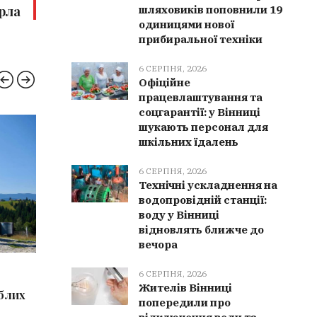
рла
шляховиків поповнили 19
одиницями нової
прибиральної техніки
6 СЕРПНЯ, 2026
Офіційне
працевлаштування та
соцгарантії: у Вінниці
шукають персонал для
КУЛЬТУРА
ВІНН
шкільних їдалень
6 СЕРПНЯ, 2026
Технічні ускладнення на
водопровідній станції:
воду у Вінниці
відновлять ближче до
вечора
6 СЕРПНЯ, 2026
6 СЕРПН
6 СЕРПНЯ, 2026
Жителів Вінниці
иблих
Культурна спадщина Вінниччини
Мурован
попередили про
поповнилася 9 новими
отримала