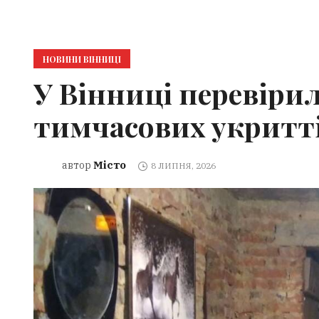
НОВИНИ ВІННИЦІ
У Вінниці перевіри
тимчасових укритт
Місто
автор
8 ЛИПНЯ, 2026