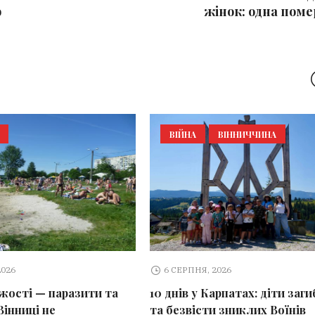
ю
жінок: одна поме
ВІЙНА
ВІННИЧЧИНА
2026
6 СЕРПНЯ, 2026
іжості — паразити та
10 днів у Карпатах: діти заг
Вінниці не
та безвісти зниклих Воїнів