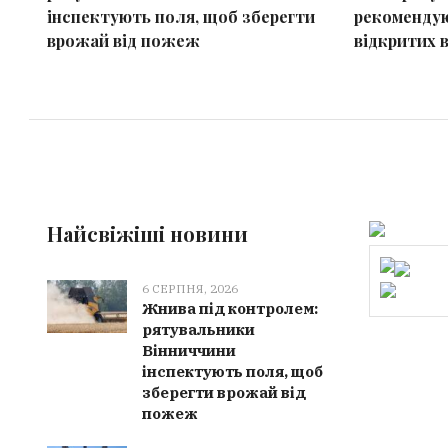
інспектують поля, щоб зберегти
рекомендую
врожай від пожеж
відкритих 
Найсвіжіші новини
6 СЕРПНЯ, 2026
Жнива під контролем:
рятувальники
Вінниччини
інспектують поля, щоб
зберегти врожай від
пожеж