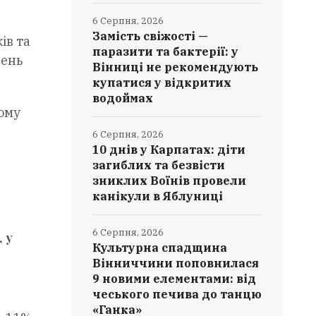
6 Серпня, 2026
Замість свіжості —
ів та
паразити та бактерії: у
щень
Вінниці не рекомендують
купатися у відкритих
водоймах
ому
6 Серпня, 2026
10 днів у Карпатах: діти
загиблих та безвісти
зниклих Воїнів провели
канікули в Яблуниці
6 Серпня, 2026
 у
Культурна спадщина
Вінниччини поповнилася
9 новими елементами: від
чеського печива до танцю
«Ганка»