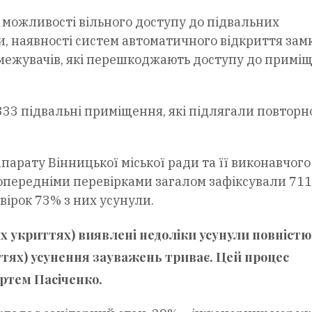
 можливості вільного доступу до підвальних
, наявності систем автоматичного відкриття замк
бмежувачів, які перешкоджають доступу до примі
33 підвальні приміщення, які підлягали повторн
парату Вінницької міської ради та її виконавчого
попередніми перевірками загалом зафіксували 711
вірок 73% з них усунули.
их укриттях) виявлені недоліки усунули повністю,
иттях) усунення зауважень триває. Цей процес
Артем Пасіченко.