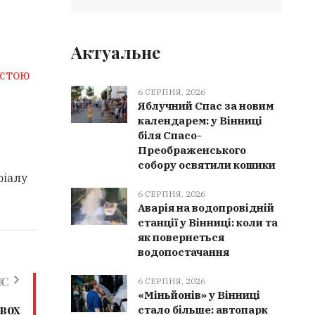
Актуальне
остою
6 СЕРПНЯ, 2026
Яблучний Спас за новим
календарем: у Вінниці
біля Спасо-
Преображенського
собору освятили кошики
ріалу
6 СЕРПНЯ, 2026
Аварія на водопровідній
станції у Вінниці: коли та
як повернеться
водопостачання
ИС
6 СЕРПНЯ, 2026
«Міньйонів» у Вінниці
вох
стало більше: автопарк