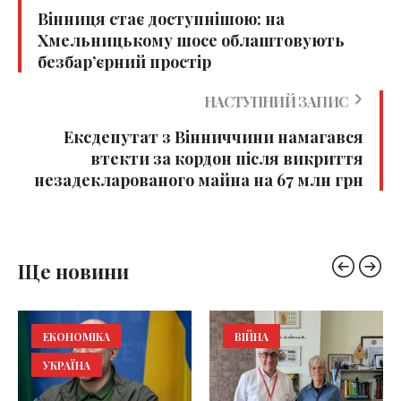
Вінниця стає доступнішою: на
Хмельницькому шосе облаштовують
безбар’єрний простір
НАСТУПНИЙ ЗАПИС
Ексдепутат з Вінниччини намагався
втекти за кордон після викриття
незадекларованого майна на 67 млн грн
Ще новини
ЕКОНОМІКА
ВІЙНА
УКРАЇНА