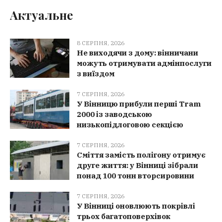
Актуальне
8 СЕРПНЯ, 2026
Не виходячи з дому: вінничани
можуть отримувати адмінпослуги
з виїздом
7 СЕРПНЯ, 2026
У Вінницю прибули перші Tram
2000 із заводською
низькопідлоговою секцією
7 СЕРПНЯ, 2026
Сміття замість полігону отримує
друге життя: у Вінниці зібрали
понад 100 тонн вторсировини
7 СЕРПНЯ, 2026
У Вінниці оновлюють покрівлі
трьох багатоповерхівок