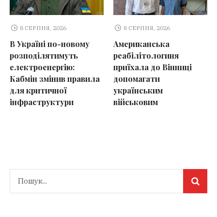
8 СЕРПНЯ, 2026
8 СЕРПНЯ, 2026
В Україні по-новому
Американська
розподілятимуть
реабілітологиня
електроенергію:
приїхала до Вінниці
Кабмін змінив правила
допомагати
для критичної
українським
інфраструктури
військовим