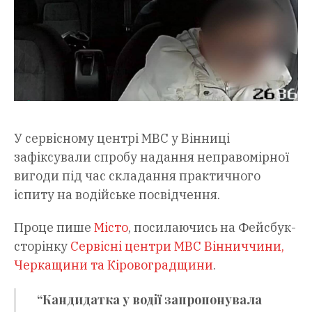
У сервісному центрі МВС у Вінниці
зафіксували спробу надання неправомірної
вигоди під час складання практичного
іспиту на водійське посвідчення.
Проце пише
Місто
, посилаючись на Фейсбук-
сторінку
Сервісні центри МВС Вінниччини,
Черкащини та Кіровоградщини
.
“Кандидатка у водії запропонувала