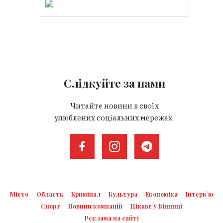
Слідкуйте за нами
Читайте новини в своїх
улюблених соціальних мережах.
Місто
Область
Кримінал
Культура
Економіка
Інтерв`ю
Спорт
Новини компаній
Цікаве у Вінниці
Реклама на сайті