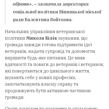
обрати»
, – зазначила директорка
соціальної політики Вінницької міської
ради
Валентина Войткова
.
Начальник управління ветеранської
політики
Микола Білік
зауважив, що
громада завжди готова підтримати ідеї
ветеранів, надати супровід та допомогти
вирішити будь-яке питання. Це вияв
вдячності та поваги до ветеранів і ветеранок,
які повертаються до цивільного життя,
шукають себе у нових професіях,
започатковують власну справу та
продовжують бути активною частиною
громади.
Своїм досвідом та знаннями із спільнотою