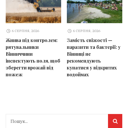
6 СЕРПНЯ, 2026
6 СЕРПНЯ, 2026
Жнива під контролем:
Замість свіжості —
рятувальники
паразити та бактерії: у
Вінниччини
Вінниці не
інспектують поля, щоб
рекомендують
зберегти врожай від
купатися у відкритих
пожеж
водоймах