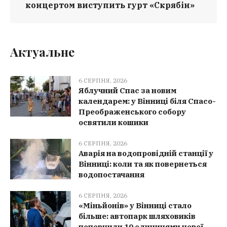
концертом виступить гурт «Скрябін»
Актуальне
6 СЕРПНЯ, 2026
Яблучний Спас за новим
календарем: у Вінниці біля Спасо-
Преображенського собору
освятили кошики
6 СЕРПНЯ, 2026
Аварія на водопровідній станції у
Вінниці: коли та як повернеться
водопостачання
6 СЕРПНЯ, 2026
«Міньйонів» у Вінниці стало
більше: автопарк шляховиків
поповнили 19 одиницями нової