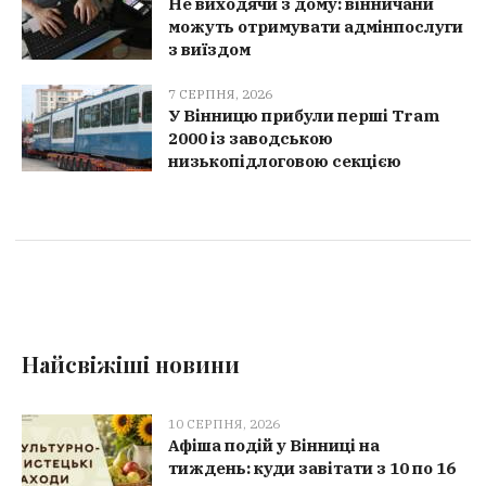
Не виходячи з дому: вінничани
можуть отримувати адмінпослуги
з виїздом
7 СЕРПНЯ, 2026
У Вінницю прибули перші Tram
2000 із заводською
низькопідлоговою секцією
Найсвіжіші новини
10 СЕРПНЯ, 2026
Афіша подій у Вінниці на
тиждень: куди завітати з 10 по 16