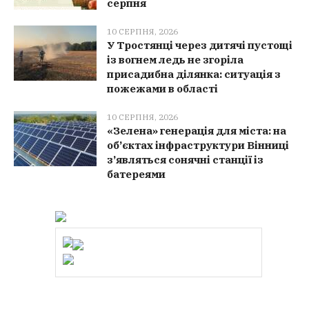
серпня
10 СЕРПНЯ, 2026
У Тростянці через дитячі пустощі
із вогнем ледь не згоріла
присадибна ділянка: ситуація з
пожежами в області
10 СЕРПНЯ, 2026
«Зелена» генерація для міста: на
об’єктах інфраструктури Вінниці
з’являться сонячні станції із
батереями