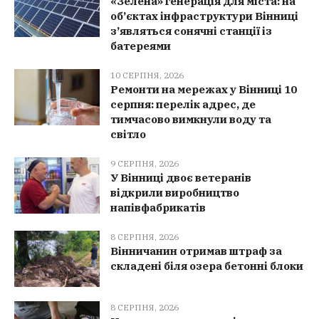
«Зелена» генерація для міста: на
об’єктах інфраструктури Вінниці
з’являться сонячні станції із
батереями
10 СЕРПНЯ, 2026
Ремонти на мережах у Вінниці 10
серпня: перелік адрес, де
тимчасово вимкнули воду та
світло
9 СЕРПНЯ, 2026
У Вінниці двоє ветеранів
відкрили виробництво
напівфабрикатів
8 СЕРПНЯ, 2026
Вінничанин отримав штраф за
складені біля озера бетонні блоки
8 СЕРПНЯ, 2026