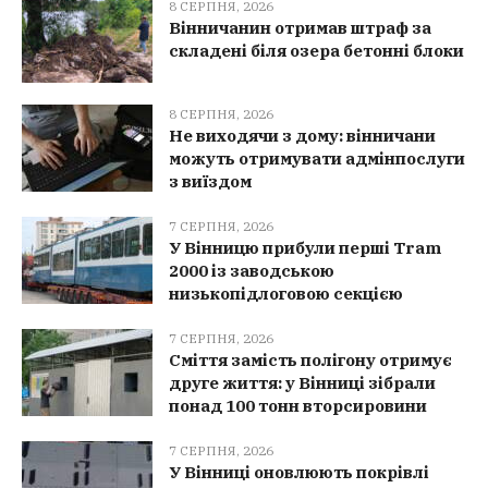
8 СЕРПНЯ, 2026
Вінничанин отримав штраф за
складені біля озера бетонні блоки
8 СЕРПНЯ, 2026
Не виходячи з дому: вінничани
можуть отримувати адмінпослуги
з виїздом
7 СЕРПНЯ, 2026
У Вінницю прибули перші Tram
2000 із заводською
низькопідлоговою секцією
7 СЕРПНЯ, 2026
Сміття замість полігону отримує
друге життя: у Вінниці зібрали
понад 100 тонн вторсировини
7 СЕРПНЯ, 2026
У Вінниці оновлюють покрівлі