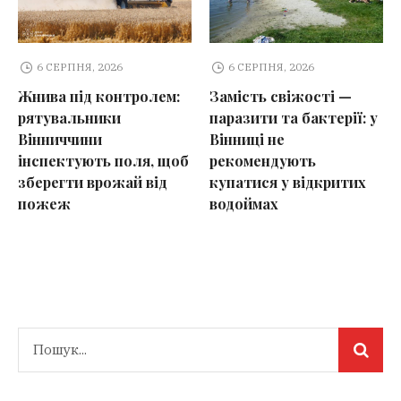
6 СЕРПНЯ, 2026
6 СЕРПНЯ, 2026
Жнива під контролем:
Замість свіжості —
рятувальники
паразити та бактерії: у
Вінниччини
Вінниці не
інспектують поля, щоб
рекомендують
зберегти врожай від
купатися у відкритих
пожеж
водоймах