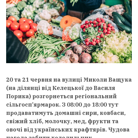
20 та 21 червня на вулиці Миколи Ващука
(на ділянці від Келецької до Василя
Порика) розгорнеться регіональний
сільгосп’ярмарок. З 08:00 до 18:00 тут
продаватимуть домашні сири, ковбаси,
свіжий хліб, молочку, мед, фрукти та
овочі від українських крафтярів. Чудова
нагода забити холодильник