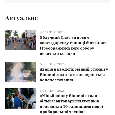
Актуальне
6 СЕРПНЯ, 2026
Яблучний Спас за новим
календарем: у Вінниці біля Спасо-
Преображенського собору
освятили кошики
6 СЕРПНЯ, 2026
Аварія на водопровідній станції у
Вінниці: коли та як повернеться
водопостачання
6 СЕРПНЯ, 2026
«Міньйонів» у Вінниці стало
більше: автопарк шляховиків
поповнили 19 одиницями нової
прибиральної техніки