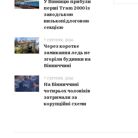
У Вінницю прибули
перші Tram 2000 із
заводською
низькопідлоговою
секцією
7 СЕРПНЯ, 2026
Через коротке
замикання ледь не
згоріли будинки на
Вінниччині
7 СЕРПНЯ, 2026
На Вінниччині
чотирьох чоловіків
затримали за
корупційні схеми