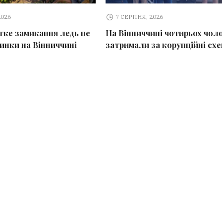
2026
7 СЕРПНЯ, 2026
тке замикання ледь не
На Вінниччині чотирьох чоло
динки на Вінниччині
затримали за корупційні сх