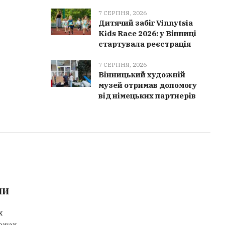
7 СЕРПНЯ, 2026
Дитячий забіг Vinnytsia
Kids Race 2026: у Вінниці
стартувала реєстрація
7 СЕРПНЯ, 2026
Вінницький художній
музей отримав допомогу
від німецьких партнерів
ми
х
ежах.