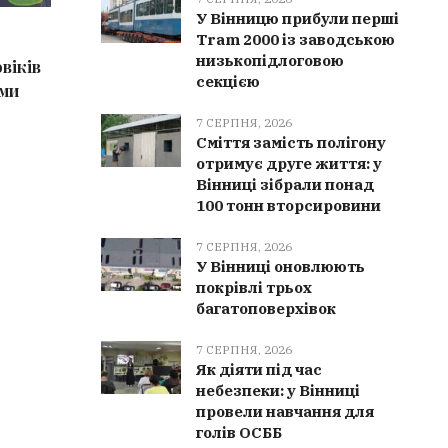
У Вінницю прибули перші
7 СЕРПНЯ, 2026
7 СЕРПН
Tram 2000 із заводською
низькопідлоговою
віків
Сміття замість полігону отримує
Сильний
секцією
еми
друге життя: у Вінниці зібрали
Вінничч
понад 100 тонн вторсировини
рази ви
7 СЕРПНЯ, 2026
Сміття замість полігону
отримує друге життя: у
Вінниці зібрали понад
100 тонн вторсировини
7 СЕРПНЯ, 2026
У Вінниці оновлюють
покрівлі трьох
багатоповерхівок
7 СЕРПНЯ, 2026
Як діяти під час
небезпеки: у Вінниці
провели навчання для
голів ОСББ