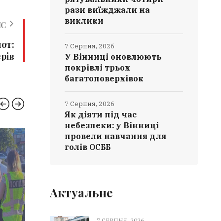
рази виїжджали на
виклики
ИС
пот:
7 Серпня, 2026
рів
У Вінниці оновлюють
покрівлі трьох
багатоповерхівок
7 Серпня, 2026
Як діяти під час
небезпеки: у Вінниці
провели навчання для
НОВИНИ ВІННИЦІ
РЯТУ
голів ОСББ
Актуальне
7 СЕРПНЯ, 2026