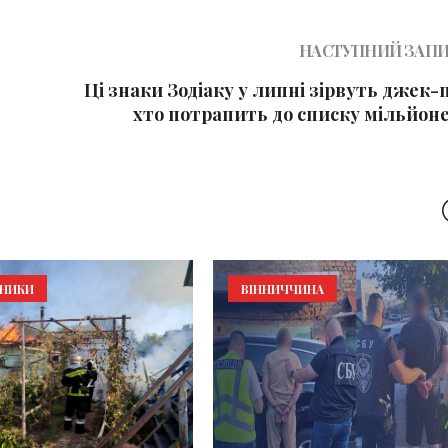
НАСТУПНИЙ ЗАП
Ці знаки Зодіаку у липні зірвуть джек-
хто потрапить до списку мільйоне
ЬНИКИ
ВІННИЧЧИНА