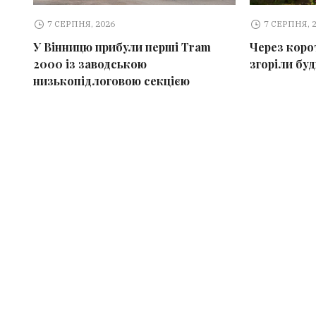
7 СЕРПНЯ, 2026
7 СЕРПНЯ, 
У Вінницю прибули перші Tram
Через коро
2000 із заводською
згоріли бу
низькопідлоговою секцією