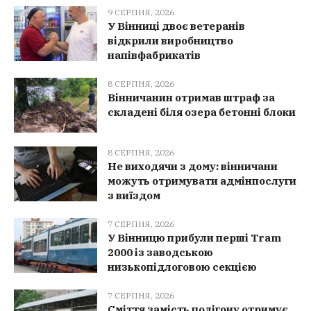
9 СЕРПНЯ, 2026
У Вінниці двоє ветеранів
відкрили виробництво
напівфабрикатів
8 СЕРПНЯ, 2026
Вінничанин отримав штраф за
складені біля озера бетонні блоки
8 СЕРПНЯ, 2026
Не виходячи з дому: вінничани
можуть отримувати адмінпослуги
з виїздом
7 СЕРПНЯ, 2026
У Вінницю прибули перші Tram
2000 із заводською
низькопідлоговою секцією