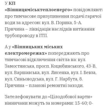
У
КП
«Вінницяміськтеплоенерго»
повідомляють
про тимчасове призупинення подачі гарячої
води за адресою: вул. В. Порика, 5-А.
Причина – ліквідація наслідків витікання
трубопроводу в ІТП.
А у
«Вінницьких міських
електромережах»
попереджають про
тимчасові відключення світла на: вул.
Замостянська, просп. Коцюбинського, 43-В,
вул. Варшавська, вул. Лисенка, вул. І. Бевза,
вул. Синьоводська, вул. Г. Нарбута, 8.
Причина – планові ремонтні заходи.
Зателефонувати до «Цілодобової варти»
вінничани можуть за номерами: 15-60; 0-