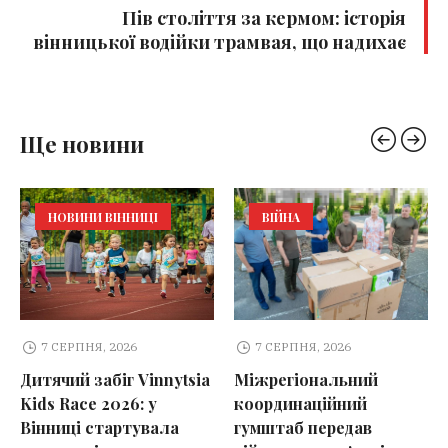
Пів століття за кермом: історія
вінницької водійки трамвая, що надихає
Ще новини
НОВИНИ ВІННИЦІ
ВІЙНА
7 СЕРПНЯ, 2026
7 СЕРПНЯ, 2026
Дитячий забіг Vinnytsia
Міжрегіональний
Kids Race 2026: у
координаційний
Вінниці стартувала
гумштаб передав