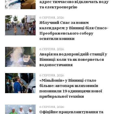
адрес тимчасово відключать воду
та електроенергію
6 СЕРПНЯ, 2026
Яблучний Спас за новим
календарем: у Вінниці біля Спасо-
Преображенського собору
освятили кошики
6 СЕРПНЯ, 2026
Аварія на водопровідній станції у
Вінниці: коли та як повернеться
водопостачання
6 СЕРПНЯ, 2026
«Міньйонів» у Вінниці стало
більше: автопарк шляховиків
поповнили 19 одиницями нової
прибиральної техніки
6 СЕРПНЯ, 2026
Офіційне працевлаштування та