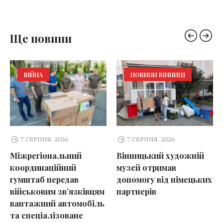
Ще новини
ВІЙНА
НОВИНИ ВІННИЦІ
7 СЕРПНЯ, 2026
7 СЕРПНЯ, 2026
Міжрегіональний
Вінницький художній
координаційний
музей отримав
гумштаб передав
допомогу від німецьких
військовим зв’язківцям
партнерів
вантажний автомобіль
та спеціалізоване